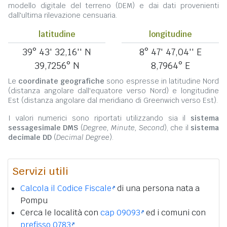
modello digitale del terreno (DEM) e dai dati provenienti
dall'ultima rilevazione censuaria.
latitudine
longitudine
39° 43' 32,16'' N
8° 47' 47,04'' E
39,7256° N
8,7964° E
Le
coordinate geografiche
sono espresse in latitudine Nord
(distanza angolare dall'equatore verso Nord) e longitudine
Est (distanza angolare dal meridiano di Greenwich verso Est).
I valori numerici sono riportati utilizzando sia il
sistema
sessagesimale DMS
(
Degree, Minute, Second
), che il
sistema
decimale DD
(
Decimal Degree
).
Servizi utili
Calcola il Codice Fiscale
di una persona nata a
Pompu
Cerca le località con
cap 09093
ed i comuni con
prefisso 0783