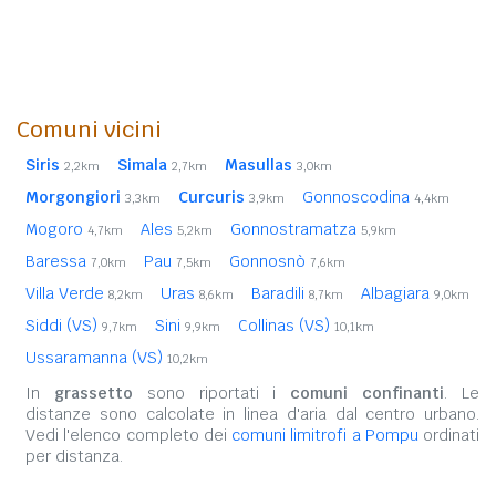
Comuni vicini
Siris
Simala
Masullas
2,2km
2,7km
3,0km
Morgongiori
Curcuris
Gonnoscodina
3,3km
3,9km
4,4km
Mogoro
Ales
Gonnostramatza
4,7km
5,2km
5,9km
Baressa
Pau
Gonnosnò
7,0km
7,5km
7,6km
Villa Verde
Uras
Baradili
Albagiara
8,2km
8,6km
8,7km
9,0km
Siddi (VS)
Sini
Collinas (VS)
9,7km
9,9km
10,1km
Ussaramanna (VS)
10,2km
In
grassetto
sono riportati i
comuni confinanti
. Le
distanze sono calcolate in linea d'aria dal centro urbano.
Vedi l'elenco completo dei
comuni limitrofi a Pompu
ordinati
per distanza.