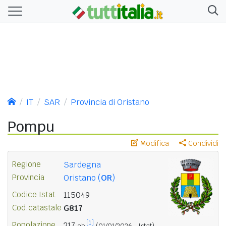
IT
SAR
Provincia di Oristano
Pompu
Modifica
Condividi
Regione
Sardegna
Provincia
Oristano (
OR
)
Codice Istat
115049
Cod.catastale
G817
[1]
Popolazione
217
ab.
(01/01/2026 - Istat)