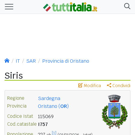
IT
SAR
Provincia di Oristano
Siris
Modifica
Condividi
Regione
Sardegna
Provincia
Oristano (
OR
)
Codice Istat
115069
Cod.catastale
I757
[1]
Popolazione
227
ab.
(01/01/2026 - Istat)