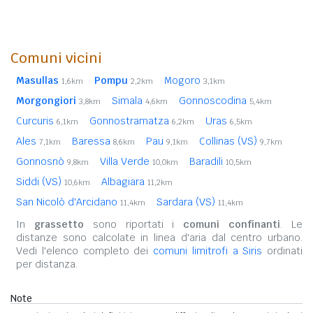
Comuni vicini
Masullas
Pompu
Mogoro
1,6km
2,2km
3,1km
Morgongiori
Simala
Gonnoscodina
3,8km
4,6km
5,4km
Curcuris
Gonnostramatza
Uras
6,1km
6,2km
6,5km
Ales
Baressa
Pau
Collinas (VS)
7,1km
8,6km
9,1km
9,7km
Gonnosnò
Villa Verde
Baradili
9,8km
10,0km
10,5km
Siddi (VS)
Albagiara
10,6km
11,2km
San Nicolò d'Arcidano
Sardara (VS)
11,4km
11,4km
In
grassetto
sono riportati i
comuni confinanti
. Le
distanze sono calcolate in linea d'aria dal centro urbano.
Vedi l'elenco completo dei
comuni limitrofi a Siris
ordinati
per distanza.
Note