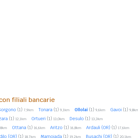
con filiali bancarie
Sorgono
(1)
Tonara
(1)
Ollolai
(1)
Gavoi
(1)
7,9km
9,1km
9,6km
9,8k
zara
(1)
Ortueri
(1)
Desulo
(1)
12,1km
13,0km
13,3km
Ottana
(1)
Aritzo
(1)
Ardauli (OR)
(1)
,8km
16,6km
16,8km
17,6km
dilo (OR)
(1)
Mamoiada
(1)
Busachi (OR)
(1)
18,7km
19,2km
20,1km