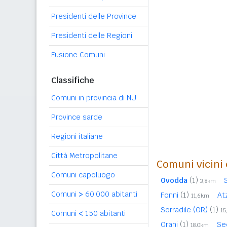
Presidenti delle Province
Presidenti delle Regioni
Fusione Comuni
Classifiche
Comuni in provincia di NU
Province sarde
Regioni italiane
Città Metropolitane
Comuni vicini 
Comuni capoluogo
Ovodda
(1)
3,8km
Comuni
>
60.000 abitanti
Fonni
(1)
At
11,6km
Sorradile (OR)
(1)
15
Comuni
<
150 abitanti
Orani
(1)
Se
18,0km