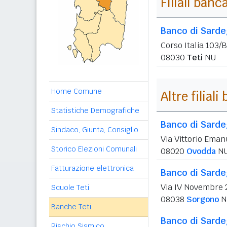
Filiali banc
Banco di Sard
Corso Italia 103/B
08030
Teti
NU
Home Comune
Altre filial
Statistiche Demografiche
Banco di Sard
Sindaco, Giunta, Consiglio
Via Vittorio Eman
Storico Elezioni Comunali
08020
Ovodda
N
Fatturazione elettronica
Banco di Sard
Via IV Novembre 
Scuole Teti
08038
Sorgono
N
Banche Teti
Banco di Sard
Rischio Sismico