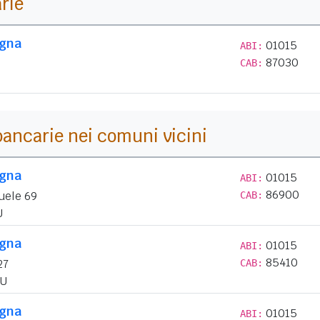
arie
egna
01015
ABI:
87030
CAB:
i bancarie nei comuni vicini
egna
01015
ABI:
86900
uele 69
CAB:
U
egna
01015
ABI:
85410
27
CAB:
U
egna
01015
ABI: