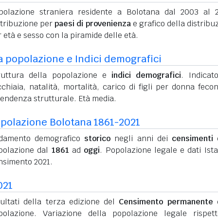
polazione straniera residente a Bolotana dal 2003 al 
stribuzione per
paesi di provenienza
e grafico della distribu
 età e sesso con la piramide delle età.
a popolazione e Indici demografici
ruttura della popolazione e
indici demografici
. Indicato
chiaia, natalità, mortalità, carico di figli per donna feco
pendenza strutturale. Età media.
polazione Bolotana 1861-2021
damento demografico
storico
negli anni dei
censimenti
d
polazione dal
1861
ad
oggi
. Popolazione legale e dati Ista
nsimento 2021.
021
sultati della terza edizione del
Censimento permanente
d
polazione. Variazione della popolazione legale rispet