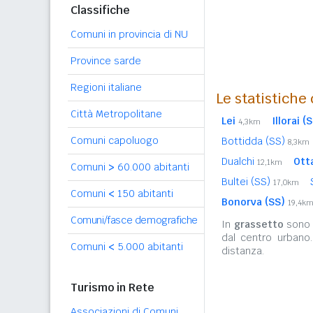
Classifiche
Comuni in provincia di NU
Province sarde
Regioni italiane
Le statistiche
Città Metropolitane
Lei
Illorai (
4,3km
Comuni capoluogo
Bottidda (SS)
8,3km
Dualchi
Ott
12,1km
Comuni
>
60.000 abitanti
Bultei (SS)
17,0km
Comuni
<
150 abitanti
Bonorva (SS)
19,4k
Comuni/fasce demografiche
In
grassetto
sono r
dal centro urbano
Comuni
<
5.000 abitanti
distanza.
Turismo in Rete
Associazioni di Comuni