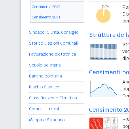
Po
Censimento 2021
Di
Censimento 2011
per
Sindaco, Giunta, Consiglio
Struttura dell
Storico Elezioni Comunali
St
vec
Fatturazione elettronica
di
Scuole Bolotana
Censimenti po
Banche Bolotana
An
Rischio Sismico
po
Ce
Classificazione Climatica
Censimento 2
Comuni Limitrofi
Ri
Mappa e Stradario
po