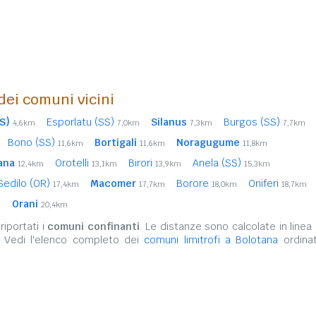
 dei comuni vicini
SS)
Esporlatu (SS)
Silanus
Burgos (SS)
4,6km
7,0km
7,3km
7,7km
Bono (SS)
Bortigali
Noragugume
11,6km
11,6km
11,8km
ana
Orotelli
Birori
Anela (SS)
12,4km
13,1km
13,9km
15,3km
Sedilo (OR)
Macomer
Borore
Oniferi
17,4km
17,7km
18,0km
18,7km
Orani
m
20,4km
iportati i
comuni confinanti
. Le distanze sono calcolate in linea 
. Vedi l'elenco completo dei
comuni limitrofi a Bolotana
ordinat