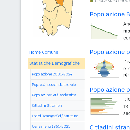
clicca sulla carti
Popolazione B
And
mo
con
Popolazione pe
Home Comune
Dis
Statistiche Demografiche
e s
Popolazione 2001-2024
Pi
Pop. età, sesso, stato civile
Popolazione p
Popolaz. per età scolastica
Dis
Cittadini Stranieri
18 
sec
Indici Demografici / Struttura
Cittadini stra
Censimenti 1861-2021