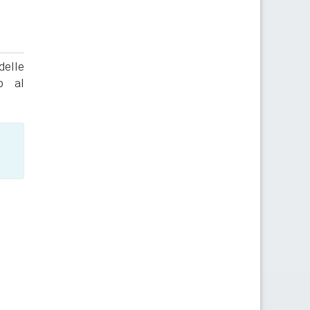
delle
to al