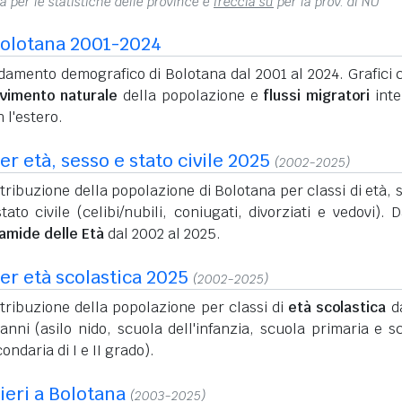
na per le statistiche delle province e
freccia su
per la prov. di NU
olotana 2001-2024
amento demografico di Bolotana dal 2001 al 2024. Grafici c
vimento naturale
della popolazione e
flussi migratori
inte
 l'estero.
r età, sesso e stato civile 2025
(2002-2025)
tribuzione della popolazione di Bolotana per classi di età, 
tato civile (celibi/nubili, coniugati, divorziati e vedovi). D
ramide delle Età
dal 2002 al 2025.
er età scolastica 2025
(2002-2025)
tribuzione della popolazione per classi di
età scolastica
da
anni (asilo nido, scuola dell'infanzia, scuola primaria e s
ondaria di I e II grado).
nieri a Bolotana
(2003-2025)