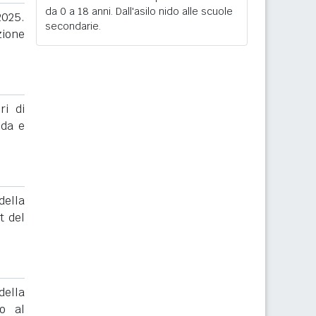
da 0 a 18 anni. Dall'asilo nido alle scuole
2025.
secondarie.
zione
ri di
nda e
ella
t del
ella
to al