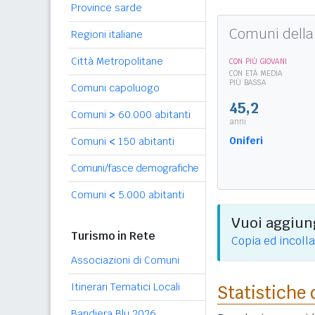
Province sarde
Comuni della
Regioni italiane
Città Metropolitane
CON PIÙ GIOVANI
CON ETÀ MEDIA
PIÙ BASSA
Comuni capoluogo
45,2
Comuni
>
60.000 abitanti
anni
Oniferi
Comuni
<
150 abitanti
Comuni/fasce demografiche
Comuni
<
5.000 abitanti
Vuoi aggiung
Turismo in Rete
Copia ed incolla
Associazioni di Comuni
Itinerari Tematici Locali
Statistiche 
Bandiera Blu 2026