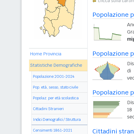
clicca sulla carti
Popolazione p
An
Gr
mi
Popolazione pe
Home Provincia
Dis
Statistiche Demografiche
di 
Popolazione 2001-2024
ved
Pop. età, sesso, stato civile
Popolazione p
Popolaz. per età scolastica
Dis
Cittadini Stranieri
18 
sec
Indici Demografici / Struttura
Cittadini stra
Censimenti 1861-2021