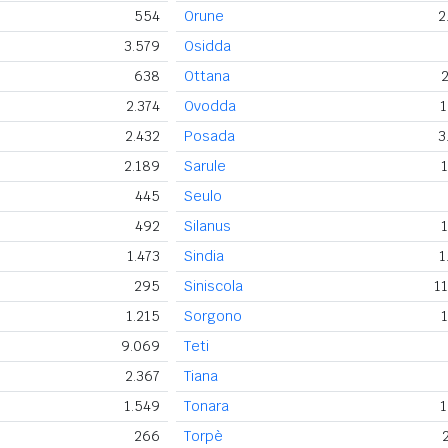
554
Orune
2
3.579
Osidda
638
Ottana
2
2.374
Ovodda
1
2.432
Posada
3
2.189
Sarule
1
445
Seulo
492
Silanus
1
1.473
Sindia
1
295
Siniscola
11
1.215
Sorgono
1
9.069
Teti
2.367
Tiana
1.549
Tonara
1
266
Torpè