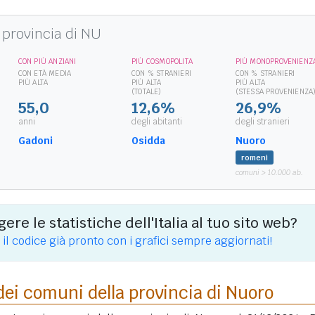
 provincia di NU
CON PIÙ ANZIANI
PIÙ COSMOPOLITA
PIÙ MONOPROVENIENZ
CON ETÀ MEDIA
CON % STRANIERI
CON % STRANIERI
PIÙ ALTA
PIÙ ALTA
PIÙ ALTA
(TOTALE)
(STESSA PROVENIENZA
55,0
12,6%
26,9%
anni
degli abitanti
degli stranieri
Gadoni
Osidda
Nuoro
romeni
comuni > 10.000 ab.
ere le statistiche dell'Italia al tuo sito web?
 il codice già pronto con i grafici sempre aggiornati!
dei comuni della provincia di Nuoro