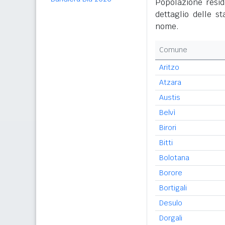
Popolazione resid
dettaglio delle s
nome.
Comune
Aritzo
Atzara
Austis
Belvì
Birori
Bitti
Bolotana
Borore
Bortigali
Desulo
Dorgali