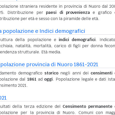
polazione straniera residente in provincia di Nuoro dal 20
25. Distribuzione per
paesi di provenienza
e grafico d
tribuzione per età e sesso con la piramide delle età.
a popolazione e Indici demografici
ruttura della popolazione e
indici demografici
. Indicato
chiaia, natalità, mortalità, carico di figli per donna feco
pendenza strutturale. Età media.
polazione provincia di Nuoro 1861-2021
damento demografico
storico
negli anni dei
censimenti
d
polazione dal
1861
ad
oggi
. Popolazione legale e dati Ista
nsimento 2021.
021
sultati della terza edizione del
Censimento permanente
d
polazione per la provincia di Nuoro. Comuni con mag