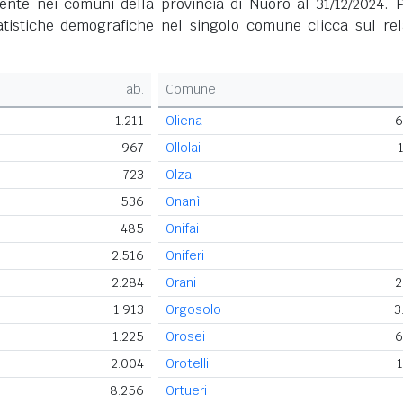
ente nei comuni della provincia di Nuoro al 31/12/2024. P
tatistiche demografiche nel singolo comune clicca sul rel
ab.
Comune
1.211
Oliena
6
967
Ollolai
723
Olzai
536
Onanì
485
Onifai
2.516
Oniferi
2.284
Orani
2
1.913
Orgosolo
3
1.225
Orosei
6
2.004
Orotelli
1
8.256
Ortueri