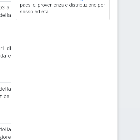
paesi di provenienza e distribuzione per
03 al
sesso ed età.
ella
ri di
nda e
ella
t del
ella
giore