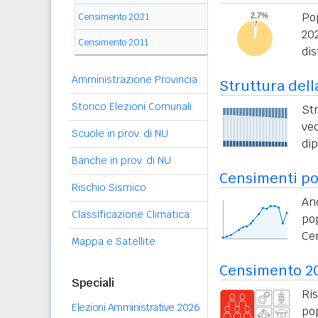
Po
Censimento 2021
20
Censimento 2011
dis
Amministrazione Provincia
Struttura dell
Storico Elezioni Comunali
St
vec
Scuole in prov. di NU
di
Banche in prov. di NU
Censimenti po
Rischio Sismico
An
Classificazione Climatica
po
Ce
Mappa e Satellite
Censimento 2
Speciali
Ri
Elezioni Amministrative 2026
po