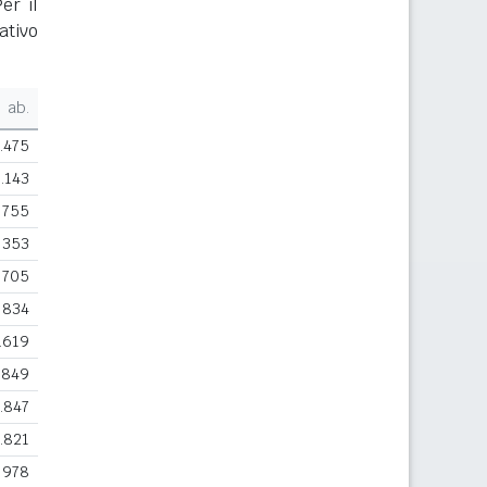
er il
ativo
ab.
.475
1.143
755
353
705
834
.619
.849
.847
.821
978