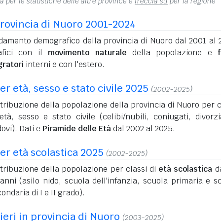
na per le statistiche delle altre province e
freccia su
per la regione
rovincia di Nuoro 2001-2024
damento demografico della provincia di Nuoro dal 2001 al 
afici con il
movimento naturale
della popolazione e
f
gratori
interni e con l'estero.
r età, sesso e stato civile 2025
(2002-2025)
tribuzione della popolazione della provincia di Nuoro per c
età, sesso e stato civile (celibi/nubili, coniugati, divorzi
ovi). Dati e
Piramide delle Età
dal 2002 al 2025.
er età scolastica 2025
(2002-2025)
tribuzione della popolazione per classi di
età scolastica
da
anni (asilo nido, scuola dell'infanzia, scuola primaria e s
ondaria di I e II grado).
nieri in provincia di Nuoro
(2003-2025)