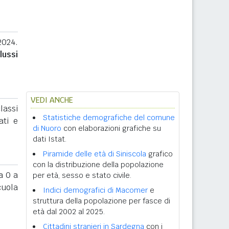
2024.
lussi
VEDI ANCHE
lassi
Statistiche demografiche del comune
ati e
di Nuoro
con elaborazioni grafiche su
dati Istat.
Piramide delle età di Siniscola
grafico
con la distribuzione della popolazione
 0 a
per età, sesso e stato civile.
cuola
Indici demografici di Macomer
e
struttura della popolazione per fasce di
età dal 2002 al 2025.
Cittadini stranieri in Sardegna
con i