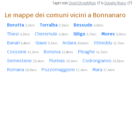
(apri con
OpenStreetMap
o
Google Maps
)
Le mappe dei comuni vicini a Bonnanaro
Borutta
Torralba
Bessude
2,1km
2,3km
4,0km
Thiesi
Cheremule
Siligo
Mores
4,2km
4,5km
5,7km
5,9km
Banari
Giave
Ardara
Ittireddu
6,8km
9,1km
10,6km
11,7km
Cossoine
Bonorva
Ploaghe
12,1km
12,8km
14,7km
Semestene
Florinas
Codrongianos
15,4km
15,4km
15,5km
Romana
Pozzomaggiore
Mara
15,9km
17,4km
17,4km
In
grassetto
sono riportati i
comuni confinanti
. Le
distanze sono calcolate in linea d'aria dal centro urbano.
Vedi l'elenco completo dei
comuni limitrofi a Bonnanaro
ordinati per distanza.
Note Legali
Privacy Policy
CAP Italia