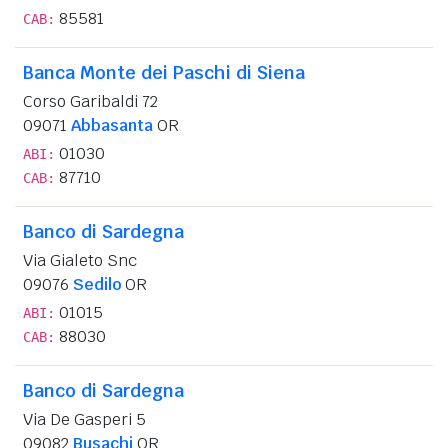
85581
CAB:
Banca Monte dei Paschi di Siena
Corso Garibaldi 72
09071
Abbasanta
OR
01030
ABI:
87710
CAB:
Banco di Sardegna
Via Gialeto Snc
09076
Sedilo
OR
01015
ABI:
88030
CAB:
Banco di Sardegna
Via De Gasperi 5
09082
Busachi
OR