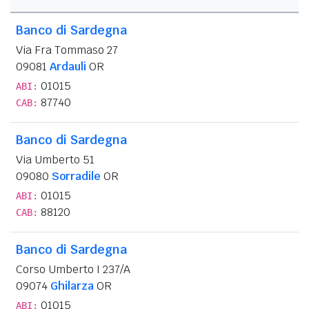
Banco di Sardegna
Via Fra Tommaso 27
09081
Ardauli
OR
01015
ABI:
87740
CAB:
Banco di Sardegna
Via Umberto 51
09080
Sorradile
OR
01015
ABI:
88120
CAB:
Banco di Sardegna
Corso Umberto I 237/A
09074
Ghilarza
OR
01015
ABI: