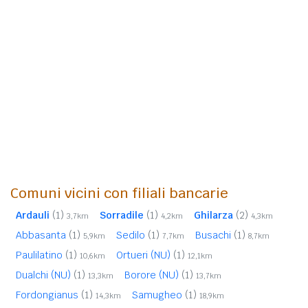
Comuni vicini con filiali bancarie
Ardauli
(1)
Sorradile
(1)
Ghilarza
(2)
3,7km
4,2km
4,3km
Abbasanta
(1)
Sedilo
(1)
Busachi
(1)
5,9km
7,7km
8,7km
Paulilatino
(1)
Ortueri (NU)
(1)
10,6km
12,1km
Dualchi (NU)
(1)
Borore (NU)
(1)
13,3km
13,7km
Fordongianus
(1)
Samugheo
(1)
14,3km
18,9km