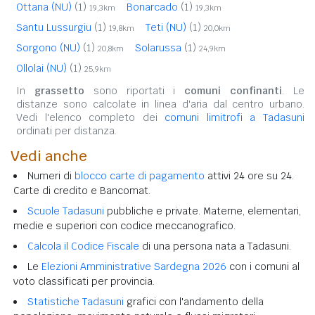
Ottana (NU)
(1)
Bonarcado
(1)
19,3km
19,3km
Santu Lussurgiu
(1)
Teti (NU)
(1)
19,8km
20,0km
Sorgono (NU)
(1)
Solarussa
(1)
20,8km
24,9km
Ollolai (NU)
(1)
25,9km
In
grassetto
sono riportati i
comuni confinanti
. Le
distanze sono calcolate in linea d'aria dal centro urbano.
Vedi l'elenco completo dei
comuni limitrofi a Tadasuni
ordinati per distanza.
Vedi anche
Numeri di
blocco carte di pagamento
attivi 24 ore su 24.
Carte di credito e Bancomat.
Scuole Tadasuni
pubbliche e private. Materne, elementari,
medie e superiori con codice meccanografico.
Calcola il Codice Fiscale
di una persona nata a Tadasuni.
Le
Elezioni Amministrative Sardegna 2026
con i comuni al
voto classificati per provincia.
Statistiche Tadasuni
grafici con l'andamento della