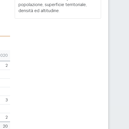
popolazione, superficie territoriale,
densità ed altitudine.
2020
2
3
2
20