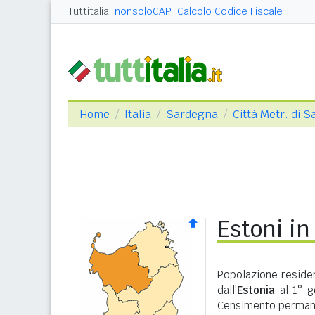
Tuttitalia
nonsoloCAP
Calcolo Codice Fiscale
Home
Italia
Sardegna
Città Metr. di S
Estoni in
Popolazione residen
dall'
Estonia
al 1° g
Censimento permane