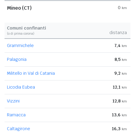
Mineo (CT)
0
km
Comuni confinanti
distanza
(o di prima corona)
Grammichele
7,4
km
Palagonia
8,5
km
Militello in Val di Catania
9,2
km
Licodia Eubea
12,1
km
Vizzini
12,8
km
Ramacca
13,6
km
Caltagirone
16,3
km