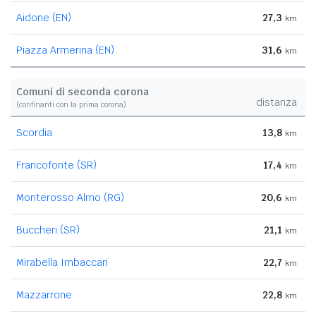
Aidone (EN)
27,3
km
Piazza Armerina (EN)
31,6
km
Comuni di seconda corona
distanza
(confinanti con la prima corona)
Scordia
13,8
km
Francofonte (SR)
17,4
km
Monterosso Almo (RG)
20,6
km
Buccheri (SR)
21,1
km
Mirabella Imbaccari
22,7
km
Mazzarrone
22,8
km