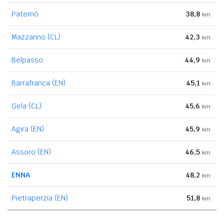
Paternò
38,8
km
Mazzarino (CL)
42,3
km
Belpasso
44,9
km
Barrafranca (EN)
45,1
km
Gela (CL)
45,6
km
Agira (EN)
45,9
km
Assoro (EN)
46,5
km
ENNA
48,2
km
Pietraperzia (EN)
51,8
km