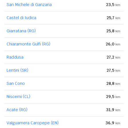
San Michele di Ganzaria
23,5
km
Castel di Iudica
25,7
km
Giarratana (RG)
25,8
km
Chiaramonte Gulfi (RG)
26,0
km
Raddusa
27,2
km
Lentini (SR)
27,5
km
San Cono
28,8
km
Niscemi (CL)
29,5
km
Acate (RG)
31,9
km
Valguarnera Caropepe (EN)
36,9
km