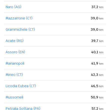
Naro (AG)
37,2
km
Mazzarrone (CT)
39,0
km
Grammichele (CT)
39,0
km
Acate (RG)
39,7
km
Assoro (EN)
40,1
km
Marianopoli
41,9
km
Mineo (CT)
42,3
km
Licodia Eubea (CT)
46,5
km
Mussomeli
50,9
km
Petralia Sottana (PA)
57,2
km