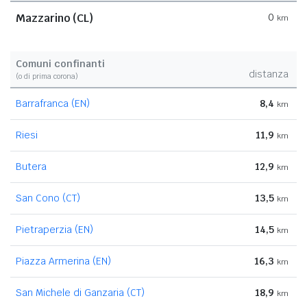
Mazzarino (CL)
0
km
Comuni confinanti
distanza
(o di prima corona)
Barrafranca (EN)
8,4
km
Riesi
11,9
km
Butera
12,9
km
San Cono (CT)
13,5
km
Pietraperzia (EN)
14,5
km
Piazza Armerina (EN)
16,3
km
San Michele di Ganzaria (CT)
18,9
km