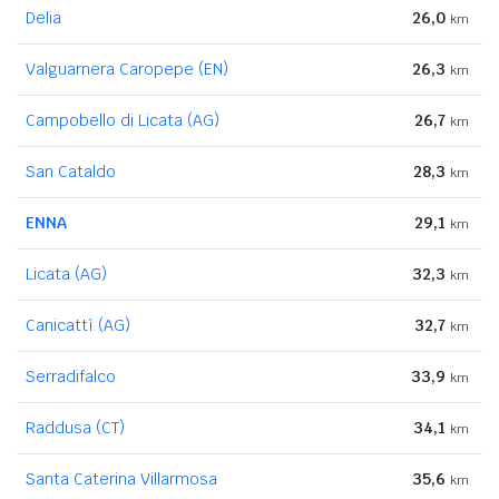
Delia
26,0
km
Valguarnera Caropepe (EN)
26,3
km
Campobello di Licata (AG)
26,7
km
San Cataldo
28,3
km
ENNA
29,1
km
Licata (AG)
32,3
km
Canicattì (AG)
32,7
km
Serradifalco
33,9
km
Raddusa (CT)
34,1
km
Santa Caterina Villarmosa
35,6
km