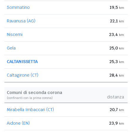
Sommatino
19,5
km
Ravanusa (AG)
22,1
km
Niscemi
23,4
km
Gela
25,0
km
CALTANISSETTA
25,3
km
Caltagirone (CT)
28,4
km
Comuni di seconda corona
distanza
(confinanti con la prima corona)
Mirabella Imbaccari (CT)
20,7
km
Aidone (EN)
23,9
km