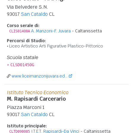
Via Belvedere S.N.
93017
San Cataldo
CL
Corso serale di:
A. Manzoni-F. Juvara
- Caltanissetta
CLIS01400A
Percorsi di Studio:
Liceo Artistico Arti Figurative Plastico-Pittorico
Scuola statale
»
CLSD01450G
www.liceimanzonijuvara.ed...
Istituto Tecnico Economico
M. Rapisardi Carcerario
Piazza Marconi 1
93017
San Cataldo
CL
Istituto principale:
I.T.E.T. Rapisardi-Da Vinci
- Caltanissetta
CLTD090005