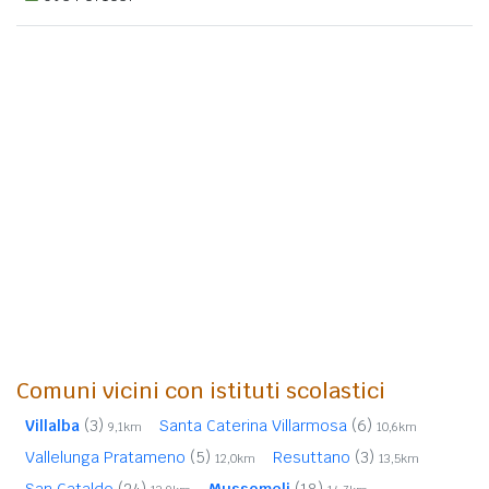
Comuni vicini con istituti scolastici
Villalba
(3)
Santa Caterina Villarmosa
(6)
9,1km
10,6km
Vallelunga Pratameno
(5)
Resuttano
(3)
12,0km
13,5km
San Cataldo
(24)
Mussomeli
(18)