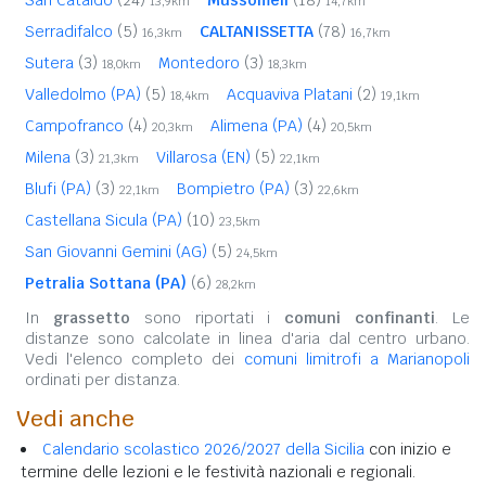
13,9km
14,7km
Serradifalco
(5)
CALTANISSETTA
(78)
16,3km
16,7km
Sutera
(3)
Montedoro
(3)
18,0km
18,3km
Valledolmo (PA)
(5)
Acquaviva Platani
(2)
18,4km
19,1km
Campofranco
(4)
Alimena (PA)
(4)
20,3km
20,5km
Milena
(3)
Villarosa (EN)
(5)
21,3km
22,1km
Blufi (PA)
(3)
Bompietro (PA)
(3)
22,1km
22,6km
Castellana Sicula (PA)
(10)
23,5km
San Giovanni Gemini (AG)
(5)
24,5km
Petralia Sottana (PA)
(6)
28,2km
In
grassetto
sono riportati i
comuni confinanti
. Le
distanze sono calcolate in linea d'aria dal centro urbano.
Vedi l'elenco completo dei
comuni limitrofi a Marianopoli
ordinati per distanza.
Vedi anche
Calendario scolastico 2026/2027 della Sicilia
con inizio e
termine delle lezioni e le festività nazionali e regionali.