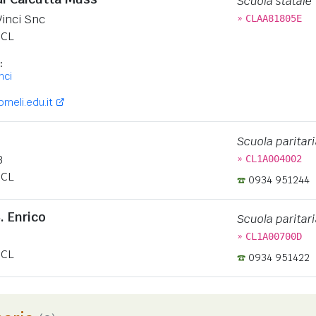
Scuola statale
»
Vinci Snc
CLAA81805E
CL
:
nci
eli.edu.it
Scuola paritari
»
3
CL1A004002
CL
0934 951244
. Enrico
Scuola paritari
»
CL1A00700D
CL
0934 951422