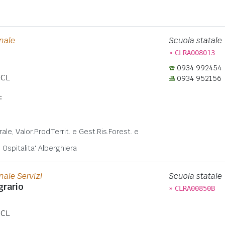
onale
Scuola statale
»
CLRA008013
0934 992454
CL
0934 952156
:
:
rale, Valor.Prod.Territ. e Gest.Ris.Forest. e
Ospitalita' Alberghiera
nale Servizi
Scuola statale
grario
»
CLRA00850B
CL