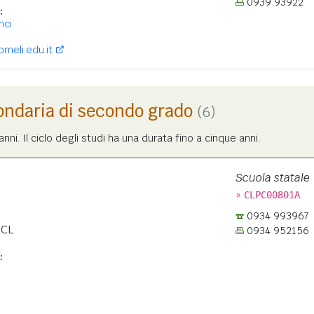
0939 93922
:
nci
eli.edu.it
ondaria di secondo grado
(6)
nni. Il ciclo degli studi ha una durata fino a cinque anni.
Scuola statale
»
CLPC00801A
0934 993967
CL
0934 952156
:
: