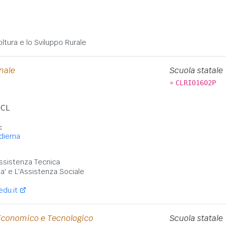
:
oltura e lo Sviluppo Rurale
onale
Scuola statale
»
CLRI01602P
CL
:
dierna
:
ssistenza Tecnica
ta' e L'Assistenza Sociale
edu.it
 Economico e Tecnologico
Scuola statale