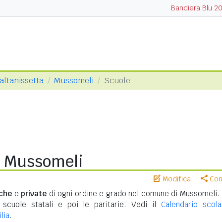
Bandiera Blu 2
Caltanissetta
Mussomeli
Scuole
i Mussomeli
Modifica
Cond
iche
e
private
di ogni ordine e grado nel comune di Mussomeli.
 scuole statali e poi le paritarie. Vedi il
Calendario scola
lia
.