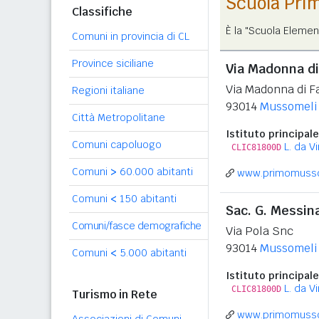
Scuola Pri
Classifiche
È la "Scuola Elemen
Comuni in provincia di CL
Province siciliane
Via Madonna di
Via Madonna di F
Regioni italiane
93014
Mussomeli
Città Metropolitane
Istituto principale
Comuni capoluogo
L. da Vi
CLIC81800D
Comuni
>
60.000 abitanti
www.primomussom
Comuni
<
150 abitanti
Sac. G. Messin
Comuni/fasce demografiche
Via Pola Snc
93014
Mussomeli
Comuni
<
5.000 abitanti
Istituto principale
L. da Vi
CLIC81800D
Turismo in Rete
www.primomussom