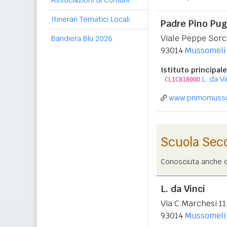
Associazioni di Comuni
Itinerari Tematici Locali
Padre Pino Pugl
Viale Peppe Sor
Bandiera Blu 2026
93014
Mussomeli
Istituto principale
L. da Vi
CLIC81800D
www.primomussom
Scuola Sec
Conosciuta anche co
L. da Vinci
Via C.Marchesi 11
93014
Mussomeli