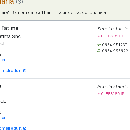
maria
(3)
tare". Bambini da 5 a 11 anni. Ha una durata di cinque anni.
 Fatima
Scuola statale
»
atima Snc
CLEE81801G
CL
0934 951237
0934 993922
:
nci
eli.edu.it
a
Scuola statale
»
CLEE81804P
CL
:
nci
eli.edu.it