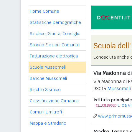
Home Comune
Statistiche Demografiche
Sindaco, Giunta, Consiglio
Scuola dell
Storico Elezioni Comunali
Fatturazione elettronica
Conosciuta anche c
Scuole Mussomeli
Via Madonna di
Banche Mussomeli
Via Madonna di F
93014
Mussomeli
Rischio Sismico
Istituto principale
Classificazione Climatica
L. da Vi
CLIC81800D
Comuni Limitrofi
www.primomussom
Mappa e Stradario
Madre Teresa d