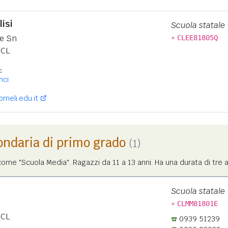
isi
Scuola statale
»
ce Sn
CLEE81805Q
CL
:
nci
eli.edu.it
ondaria di primo grado
(1)
me "Scuola Media". Ragazzi da 11 a 13 anni. Ha una durata di tre a
Scuola statale
»
CLMM81801E
CL
0939 51239