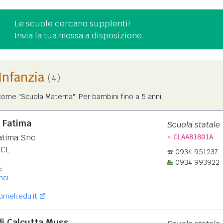
Le scuole cercano supplenti!
Invia la tua messa a disposizione.
'Infanzia
(4)
ome "Scuola Materna". Per bambini fino a 5 anni.
 Fatima
Scuola statale
»
atima Snc
CLAA81801A
CL
0934 951237
0934 993922
:
nci
eli.edu.it
i Calcutta Muss