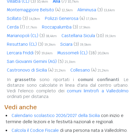
Villalba (CL)
(3)
Alia
(7)
10,4km
10,7km
Montemaggiore Belsito
(4)
Aliminusa
(3)
12,5km
13,6km
Scillato
(3)
Polizzi Generosa
(4)
14,0km
17,0km
Cerda
(7)
Roccapalumba
(3)
17,7km
17,9km
Marianopoli (CL)
(3)
Castellana Sicula
(10)
18,4km
19,1km
Resuttano (CL)
(3)
Sciara
(3)
19,3km
19,5km
Lercara Friddi
(9)
Mussomeli (CL)
(18)
19,6km
20,0km
San Giovanni Gemini (AG)
(5)
21,1km
Castronovo di Sicilia
(4)
Collesano
(4)
21,2km
21,2km
In
grassetto
sono riportati i
comuni confinanti
. Le
distanze sono calcolate in linea d'aria dal centro urbano.
Vedi l'elenco completo dei
comuni limitrofi a Valledolmo
ordinati per distanza.
Vedi anche
Calendario scolastico 2026/2027 della Sicilia
con inizio e
termine delle lezioni e le festività nazionali e regionali.
Calcola il Codice Fiscale
di una persona nata a Valledolmo.