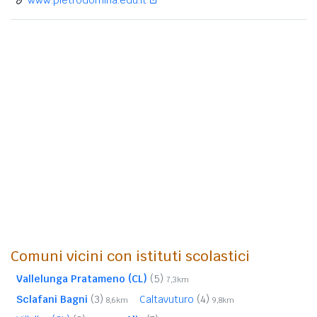
Comuni vicini con istituti scolastici
Vallelunga Pratameno (CL)
(5)
7,3km
Sclafani Bagni
(3)
Caltavuturo
(4)
8,6km
9,8km