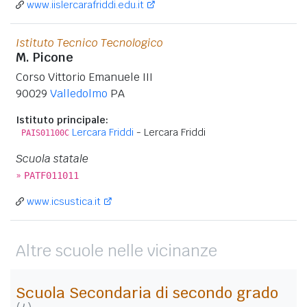
www.iislercarafriddi.edu.it
Istituto Tecnico Tecnologico
M. Picone
Corso Vittorio Emanuele III
90029
Valledolmo
PA
Istituto principale:
Lercara Friddi
- Lercara Friddi
PAIS01100C
Scuola statale
»
PATF011011
www.icsustica.it
Altre scuole nelle vicinanze
Scuola Secondaria di secondo grado