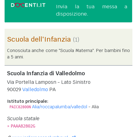
Invia la tua messa a
disposizione.
Scuola dell'Infanzia
(1)
Conosciuta anche come "Scuola Materna". Per bambini fino
a 5 anni.
Scuola Infanzia di Valledolmo
Via Portella Lamposn - Lato Sinistro
90029
Valledolmo
PA
Istituto principale:
Alia/roccapalumba/valledol
- Alia
PAIC82800N
Scuola statale
»
PAAA82802G