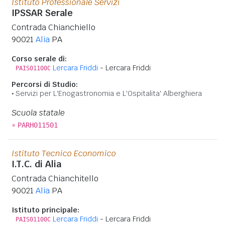
Istituto Professionale Servizi
IPSSAR Serale
Contrada Chianchiello
90021
Alia
PA
Corso serale di:
Lercara Friddi
- Lercara Friddi
PAIS01100C
Percorsi di Studio:
Servizi per L'Enogastronomia e L'Ospitalita' Alberghiera
Scuola statale
»
PARH011501
Istituto Tecnico Economico
I.T.C. di Alia
Contrada Chianchitello
90021
Alia
PA
Istituto principale:
Lercara Friddi
- Lercara Friddi
PAIS01100C