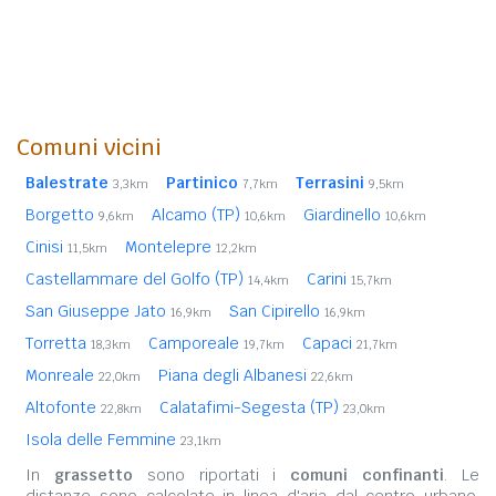
Comuni vicini
Balestrate
Partinico
Terrasini
3,3km
7,7km
9,5km
Borgetto
Alcamo (TP)
Giardinello
9,6km
10,6km
10,6km
Cinisi
Montelepre
11,5km
12,2km
Castellammare del Golfo (TP)
Carini
14,4km
15,7km
San Giuseppe Jato
San Cipirello
16,9km
16,9km
Torretta
Camporeale
Capaci
18,3km
19,7km
21,7km
Monreale
Piana degli Albanesi
22,0km
22,6km
Altofonte
Calatafimi-Segesta (TP)
22,8km
23,0km
Isola delle Femmine
23,1km
In
grassetto
sono riportati i
comuni confinanti
. Le