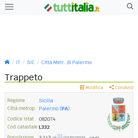
IT
SIC
Città Metr. di Palermo
Trappeto
Modifica
Condividi
Regione
Sicilia
Città metrop.
Palermo (
PA
)
Codice Istat
082074
Cod.catastale
L332
[1]
Popolazione
3.143
ab.
(01/01/2026 - Istat)