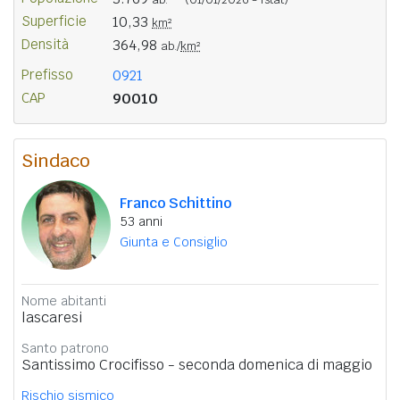
Superficie
10,33
km²
Densità
364,98
ab./
km²
Prefisso
0921
CAP
90010
Sindaco
Franco Schittino
53 anni
Giunta e Consiglio
Nome abitanti
lascaresi
Santo patrono
Santissimo Crocifisso - seconda domenica di maggio
Rischio sismico