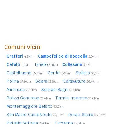
Comuni vicini
Gratteri
Campofelice di Roccella
4,7km
5,0km
Cefalù
Isnello
Collesano
7,0km
8,4km
9,1km
Castelbuono
Cerda
Scillato
15,0km
15,3km
16,3km
Pollina
Sciara
Caltavuturo
17,9km
18,3km
20,4km
Aliminusa
Sclafani Bagni
20,7km
21,2km
Polizzi Generosa
Termini Imerese
21,6km
21,6km
Montemaggiore Belsito
23,3km
San Mauro Castelverde
Geraci Siculo
23,7km
24,3km
Petralia Sottana
Caccamo
25,0km
25,4km