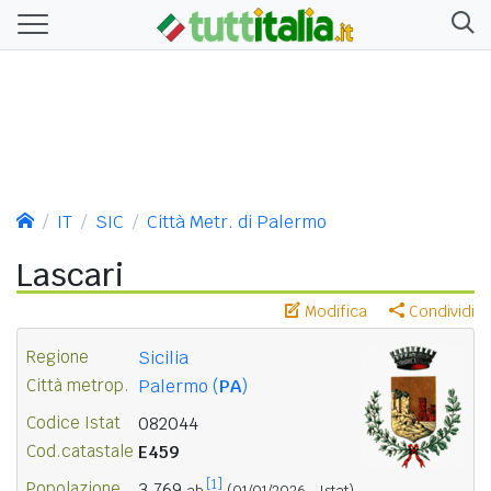
IT
SIC
Città Metr. di Palermo
Lascari
Modifica
Condividi
Regione
Sicilia
Città metrop.
Palermo (
PA
)
Codice Istat
082044
Cod.catastale
E459
[1]
Popolazione
3.769
ab.
(01/01/2026 - Istat)