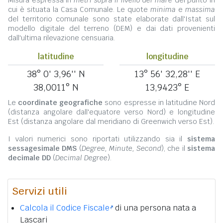
Misura espressa in
metri sopra il livello del mare
del punto in
cui è situata la Casa Comunale. Le quote
minima
e
massima
del territorio comunale sono state elaborate dall'Istat sul
modello digitale del terreno (DEM) e dai dati provenienti
dall'ultima rilevazione censuaria.
latitudine
longitudine
38° 0' 3,96'' N
13° 56' 32,28'' E
38,0011° N
13,9423° E
Le
coordinate geografiche
sono espresse in latitudine Nord
(distanza angolare dall'equatore verso Nord) e longitudine
Est (distanza angolare dal meridiano di Greenwich verso Est).
I valori numerici sono riportati utilizzando sia il
sistema
sessagesimale DMS
(
Degree, Minute, Second
), che il
sistema
decimale DD
(
Decimal Degree
).
Servizi utili
Calcola il Codice Fiscale
di una persona nata a
Lascari