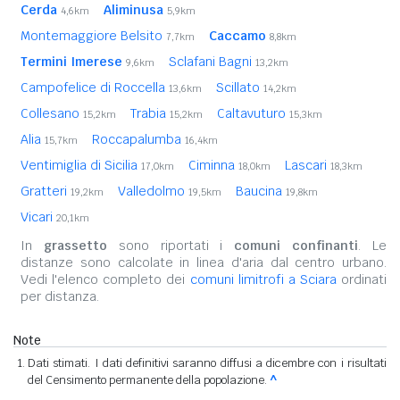
Cerda
Aliminusa
4,6km
5,9km
Montemaggiore Belsito
Caccamo
7,7km
8,8km
Termini Imerese
Sclafani Bagni
9,6km
13,2km
Campofelice di Roccella
Scillato
13,6km
14,2km
Collesano
Trabia
Caltavuturo
15,2km
15,2km
15,3km
Alia
Roccapalumba
15,7km
16,4km
Ventimiglia di Sicilia
Ciminna
Lascari
17,0km
18,0km
18,3km
Gratteri
Valledolmo
Baucina
19,2km
19,5km
19,8km
Vicari
20,1km
In
grassetto
sono riportati i
comuni confinanti
. Le
distanze sono calcolate in linea d'aria dal centro urbano.
Vedi l'elenco completo dei
comuni limitrofi a Sciara
ordinati
per distanza.
Note
Dati stimati. I dati definitivi saranno diffusi a dicembre con i risultati
del Censimento permanente della popolazione.
^