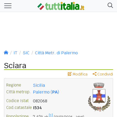
IT
SIC
Città Metr. di Palermo
Sciara
Modifica
Condividi
Regione
Sicilia
Città metrop.
Palermo (
PA
)
Codice Istat
082068
Cod.catastale
I534
[1]
Popolazione
2.424
ab.
(01/01/2026 - Istat)