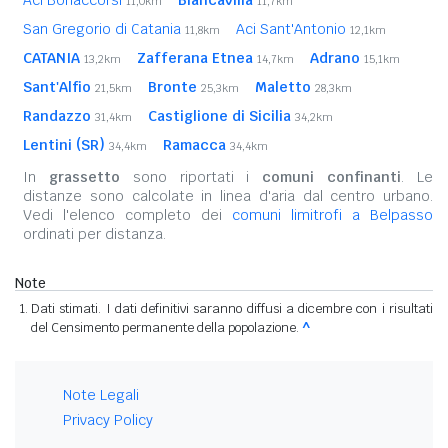
Aci Bonaccorsi
Biancavilla
11,0km
11,7km
San Gregorio di Catania
Aci Sant'Antonio
11,8km
12,1km
CATANIA
Zafferana Etnea
Adrano
13,2km
14,7km
15,1km
Sant'Alfio
Bronte
Maletto
21,5km
25,3km
28,3km
Randazzo
Castiglione di Sicilia
31,4km
34,2km
Lentini (SR)
Ramacca
34,4km
34,4km
In
grassetto
sono riportati i
comuni confinanti
. Le
distanze sono calcolate in linea d'aria dal centro urbano.
Vedi l'elenco completo dei
comuni limitrofi a Belpasso
ordinati per distanza.
Note
Dati stimati. I dati definitivi saranno diffusi a dicembre con i risultati
del Censimento permanente della popolazione.
^
Note Legali
Privacy Policy