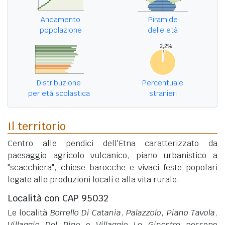
Andamento
Piramide
popolazione
delle età
Distribuzione
Percentuale
per età scolastica
stranieri
Il territorio
Centro alle pendici dell'Etna caratterizzato da
paesaggio agricolo vulcanico, piano urbanistico a
"scacchiera", chiese barocche e vivaci feste popolari
legate alle produzioni locali e alla vita rurale.
Località con CAP 95032
Le località
Borrello Di Catania
,
Palazzolo
,
Piano Tavola
,
Villaggio Del Pino
e
Villaggio Le Ginestre
possono