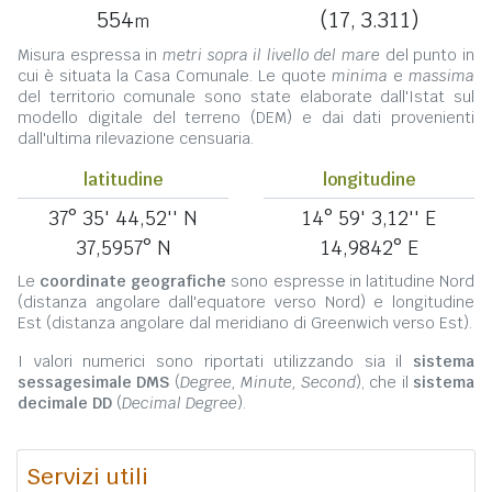
554
(17, 3.311)
m
Misura espressa in
metri sopra il livello del mare
del punto in
cui è situata la Casa Comunale. Le quote
minima
e
massima
del territorio comunale sono state elaborate dall'Istat sul
modello digitale del terreno (DEM) e dai dati provenienti
dall'ultima rilevazione censuaria.
latitudine
longitudine
37° 35' 44,52'' N
14° 59' 3,12'' E
37,5957° N
14,9842° E
Le
coordinate geografiche
sono espresse in latitudine Nord
(distanza angolare dall'equatore verso Nord) e longitudine
Est (distanza angolare dal meridiano di Greenwich verso Est).
I valori numerici sono riportati utilizzando sia il
sistema
sessagesimale DMS
(
Degree, Minute, Second
), che il
sistema
decimale DD
(
Decimal Degree
).
Servizi utili