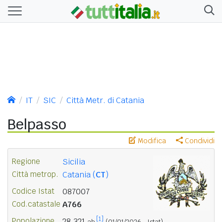
IT
SIC
Città Metr. di Catania
Belpasso
Modifica
Condividi
Regione
Sicilia
Città metrop.
Catania (
CT
)
Codice Istat
087007
Cod.catastale
A766
[1]
Popolazione
28.321
ab.
(01/01/2026 - Istat)