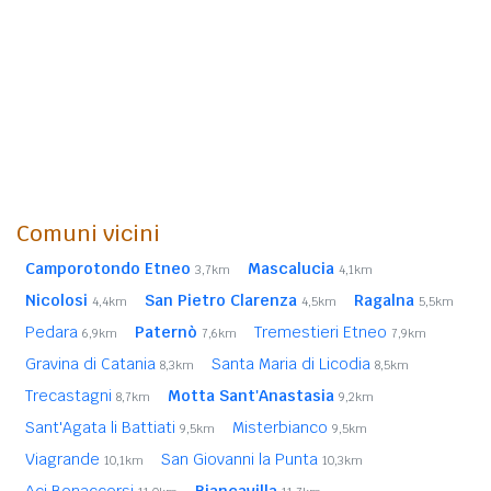
Comuni vicini
Camporotondo Etneo
Mascalucia
3,7km
4,1km
Nicolosi
San Pietro Clarenza
Ragalna
4,4km
4,5km
5,5km
Pedara
Paternò
Tremestieri Etneo
6,9km
7,6km
7,9km
Gravina di Catania
Santa Maria di Licodia
8,3km
8,5km
Trecastagni
Motta Sant'Anastasia
8,7km
9,2km
Sant'Agata li Battiati
Misterbianco
9,5km
9,5km
Viagrande
San Giovanni la Punta
10,1km
10,3km