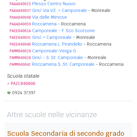
Plesso Centro Nuovo
PAAA840015
Grisì Via V.E. = Camporeale
- Monreale
PAAA840037
Via delle Mimose
PAAA840048
Roccamena
- Roccamena
PAAA840059
Camporeale - F. Sco Scorsone
PAEE84001A
Grisì = Camporeale
- Monreale
PAEE84003C
Roccamena L. Pirandello
- Roccamena
PAEE84004D
Camporeale-Verga G.
PAMM840019
Grisì - S. St. Camporeale
- Monreale
PAMM84002A
Roccamena S. St. Camporeale
- Roccamena
PAMM84004C
Scuola statale
»
PAIC840008
0924 37397
Altre scuole nelle vicinanze
Scuola Secondaria di secondo grado