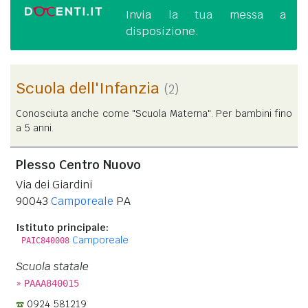
Invia la tua messa a
disposizione.
Scuola dell'Infanzia
(2)
Conosciuta anche come "Scuola Materna". Per bambini fino
a 5 anni.
Plesso Centro Nuovo
Via dei Giardini
90043
Camporeale
PA
Istituto principale:
Camporeale
PAIC840008
Scuola statale
»
PAAA840015
0924 581219