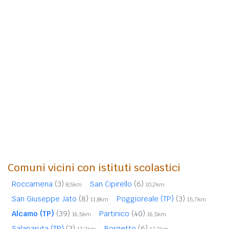
Comuni vicini con istituti scolastici
Roccamena
(3)
San Cipirello
(6)
8,5km
10,2km
San Giuseppe Jato
(8)
Poggioreale (TP)
(3)
11,8km
15,7km
Alcamo (TP)
(39)
Partinico
(40)
16,5km
16,5km
Salaparuta (TP)
(3)
Borgetto
(6)
17,2km
17,2km