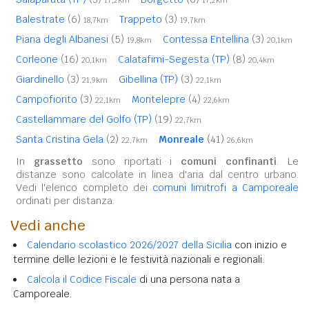
Balestrate
(6)
Trappeto
(3)
18,7km
19,7km
Piana degli Albanesi
(5)
Contessa Entellina
(3)
19,8km
20,1km
Corleone
(16)
Calatafimi-Segesta (TP)
(8)
20,1km
20,4km
Giardinello
(3)
Gibellina (TP)
(3)
21,9km
22,1km
Campofiorito
(3)
Montelepre
(4)
22,1km
22,6km
Castellammare del Golfo (TP)
(19)
22,7km
Santa Cristina Gela
(2)
Monreale
(41)
22,7km
26,6km
In
grassetto
sono riportati i
comuni confinanti
. Le
distanze sono calcolate in linea d'aria dal centro urbano.
Vedi l'elenco completo dei
comuni limitrofi a Camporeale
ordinati per distanza.
Vedi anche
Calendario scolastico 2026/2027 della Sicilia
con inizio e
termine delle lezioni e le festività nazionali e regionali.
Calcola il Codice Fiscale
di una persona nata a
Camporeale.