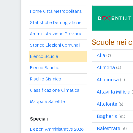
Home Città Metropolitana
Statistiche Demografiche
Amministrazione Provincia
Scuole nei c
Storico Elezioni Comunali
Alia
(7)
Elenco Scuole
Alimena
Elenco Banche
(4)
Rischio Sismico
Aliminusa
(3)
Classificazione Climatica
Altavilla Milicia
Mappa e Satellite
Altofonte
(5)
Bagheria
(61)
Speciali
Balestrate
(6)
Elezioni Amministrative 2026