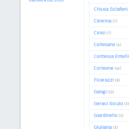
Bandiera Blu 2026
Chiusa Sclafani
Ciminna
(7)
Cinisi
(7)
Collesano
(4)
Contessa Entell
Corleone
(16)
Ficarazzi
(8)
Gangi
(13)
Geraci Siculo
(3)
Giardinello
(3)
Giuliana
(3)