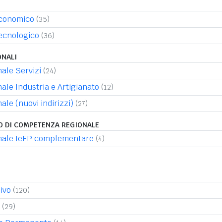
Economico
(35)
Tecnologico
(36)
ONALI
nale Servizi
(24)
nale Industria e Artigianato
(12)
ale (nuovi indirizzi)
(27)
IO DI COMPETENZA REGIONALE
onale IeFP complementare
(4)
ivo
(120)
(29)