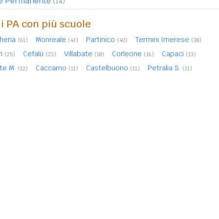
ale Permanente
(14)
 di PA con più scuole
heria
Monreale
Partinico
Termini Imerese
(61)
(41)
(40)
(38)
i
Cefalù
Villabate
Corleone
Capaci
(25)
(23)
(18)
(16)
(13)
te M.
Caccamo
Castelbuono
Petralia S.
(12)
(11)
(11)
(11)