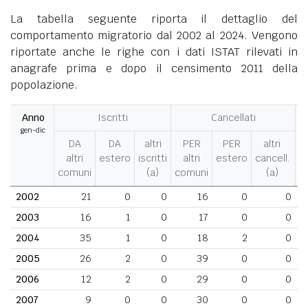
La tabella seguente riporta il dettaglio del
comportamento migratorio dal 2002 al 2024. Vengono
riportate anche le righe con i dati ISTAT rilevati in
anagrafe prima e dopo il censimento 2011 della
popolazione.
Anno
Iscritti
Cancellati
gen-dic
M
DA
DA
altri
PER
PER
altri
altri
estero
iscritti
altri
estero
cancell.
comuni
(a)
comuni
(a)
2002
21
0
0
16
0
0
2003
16
1
0
17
0
0
2004
35
1
0
18
2
0
2005
26
2
0
39
0
0
2006
12
2
0
29
0
0
2007
9
0
0
30
0
0