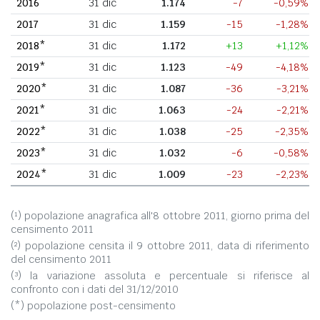
2016
31 dic
1.174
-7
-0,59%
2017
31 dic
1.159
-15
-1,28%
2018*
31 dic
1.172
+13
+1,12%
2019*
31 dic
1.123
-49
-4,18%
2020*
31 dic
1.087
-36
-3,21%
2021*
31 dic
1.063
-24
-2,21%
2022*
31 dic
1.038
-25
-2,35%
2023*
31 dic
1.032
-6
-0,58%
2024*
31 dic
1.009
-23
-2,23%
(¹) popolazione anagrafica all'8 ottobre 2011, giorno prima del
censimento 2011
(²) popolazione censita il 9 ottobre 2011, data di riferimento
del censimento 2011
(³) la variazione assoluta e percentuale si riferisce al
confronto con i dati del 31/12/2010
(*) popolazione post-censimento