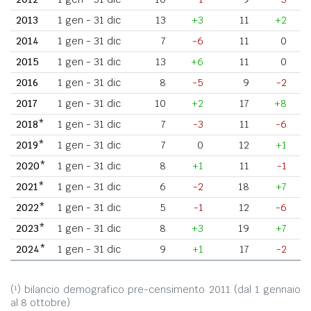
2013
1 gen - 31 dic
13
+3
11
+2
2014
1 gen - 31 dic
7
-6
11
0
2015
1 gen - 31 dic
13
+6
11
0
2016
1 gen - 31 dic
8
-5
9
-2
2017
1 gen - 31 dic
10
+2
17
+8
2018*
1 gen - 31 dic
7
-3
11
-6
2019*
1 gen - 31 dic
7
0
12
+1
2020*
1 gen - 31 dic
8
+1
11
-1
2021*
1 gen - 31 dic
6
-2
18
+7
2022*
1 gen - 31 dic
5
-1
12
-6
2023*
1 gen - 31 dic
8
+3
19
+7
2024*
1 gen - 31 dic
9
+1
17
-2
(¹) bilancio demografico pre-censimento 2011 (dal 1 gennaio
al 8 ottobre)