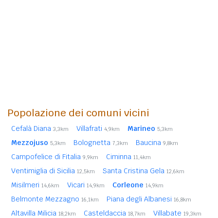
Popolazione dei comuni vicini
Cefalà Diana
Villafrati
Marineo
3,3km
4,9km
5,3km
Mezzojuso
Bolognetta
Baucina
5,3km
7,3km
9,8km
Campofelice di Fitalia
Ciminna
9,9km
11,4km
Ventimiglia di Sicilia
Santa Cristina Gela
12,5km
12,6km
Misilmeri
Vicari
Corleone
14,6km
14,9km
14,9km
Belmonte Mezzagno
Piana degli Albanesi
16,1km
16,8km
Altavilla Milicia
Casteldaccia
Villabate
18,2km
18,7km
19,3km