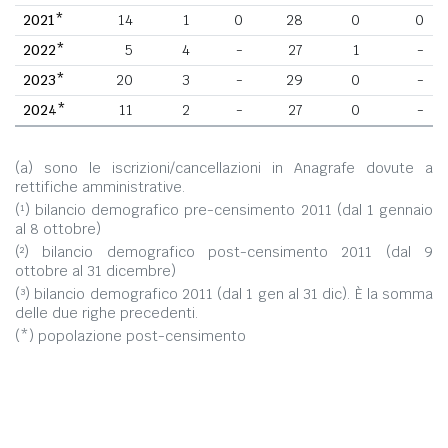
2021*
14
1
0
28
0
0
2022*
5
4
-
27
1
-
2023*
20
3
-
29
0
-
2024*
11
2
-
27
0
-
(a) sono le iscrizioni/cancellazioni in Anagrafe dovute a
rettifiche amministrative.
(¹) bilancio demografico pre-censimento 2011 (dal 1 gennaio
al 8 ottobre)
(²) bilancio demografico post-censimento 2011 (dal 9
ottobre al 31 dicembre)
(³) bilancio demografico 2011 (dal 1 gen al 31 dic). È la somma
delle due righe precedenti.
(*) popolazione post-censimento