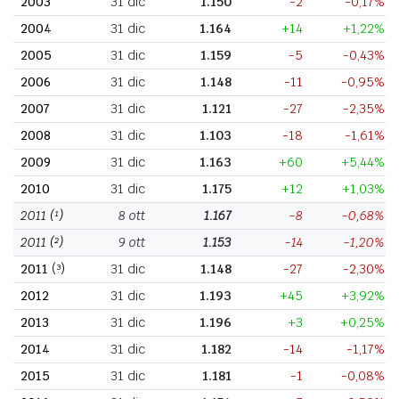
2003
31 dic
1.150
-2
-0,17%
2004
31 dic
1.164
+14
+1,22%
2005
31 dic
1.159
-5
-0,43%
2006
31 dic
1.148
-11
-0,95%
2007
31 dic
1.121
-27
-2,35%
2008
31 dic
1.103
-18
-1,61%
2009
31 dic
1.163
+60
+5,44%
2010
31 dic
1.175
+12
+1,03%
2011
(¹)
8 ott
1.167
-8
-0,68%
2011
(²)
9 ott
1.153
-14
-1,20%
2011
(³)
31 dic
1.148
-27
-2,30%
2012
31 dic
1.193
+45
+3,92%
2013
31 dic
1.196
+3
+0,25%
2014
31 dic
1.182
-14
-1,17%
2015
31 dic
1.181
-1
-0,08%