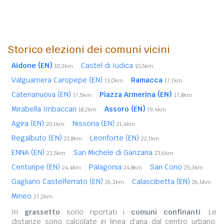
Storico elezioni dei comuni vicini
Aidone (EN)
Castel di Iudica
10,3km
10,5km
Valguarnera Caropepe (EN)
Ramacca
13,0km
17,1km
Catenanuova (EN)
Piazza Armerina (EN)
17,5km
17,8km
Mirabella Imbaccari
Assoro (EN)
18,2km
19,4km
Agira (EN)
Nissoria (EN)
20,1km
21,4km
Regalbuto (EN)
Leonforte (EN)
21,8km
22,1km
ENNA (EN)
San Michele di Ganzaria
23,5km
23,6km
Centuripe (EN)
Palagonia
San Cono
24,4km
24,8km
25,3km
Gagliano Castelferrato (EN)
Calascibetta (EN)
26,3km
26,5km
Mineo
27,2km
In
grassetto
sono riportati i
comuni confinanti
. Le
distanze sono calcolate in linea d'aria dal centro urbano.