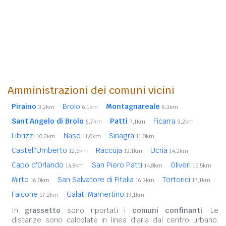
Amministrazioni dei comuni vicini
Piraino
Brolo
Montagnareale
3,2km
6,1km
6,3km
Sant'Angelo di Brolo
Patti
Ficarra
6,7km
7,1km
9,2km
Librizzi
Naso
Sinagra
10,2km
11,0km
11,0km
Castell'Umberto
Raccuja
Ucria
12,5km
13,1km
14,2km
Capo d'Orlando
San Piero Patti
Oliveri
14,8km
14,8km
15,5km
Mirto
San Salvatore di Fitalia
Tortorici
16,0km
16,3km
17,1km
Falcone
Galati Mamertino
17,2km
19,1km
In
grassetto
sono riportati i
comuni confinanti
. Le
distanze sono calcolate in linea d'aria dal centro urbano.