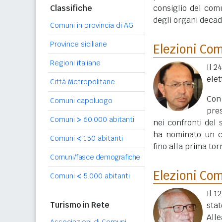
Classifiche
consiglio del com
degli organi decadu
Comuni in provincia di AG
Province siciliane
Elezioni Co
Regioni italiane
Il 2
elet
Città Metropolitane
Con
Comuni capoluogo
pre
Comuni
>
60.000 abitanti
nei confronti del
ha nominato un co
Comuni
<
150 abitanti
fino alla prima tor
Comuni/fasce demografiche
Elezioni Co
Comuni
<
5.000 abitanti
Il 1
Turismo in Rete
sta
All