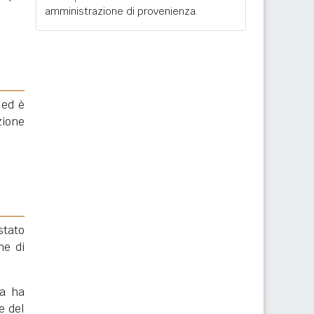
amministrazione di provenienza.
 ed è
zione
stato
ne di
na ha
e del