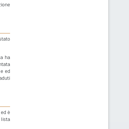
zione
stato
na ha
ntata
le ed
aduti
 ed è
lista