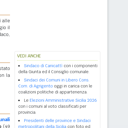
 alle
gio il
daco,
VEDI ANCHE
Sindaco di Canicattì
con i componenti
stato
della Giunta ed il Consiglio comunale.
n la
Sindaci dei Comuni in Libero Cons.
Com. di Agrigento
oggi in carica con le
coalizioni politiche di appartenenza.
Le
Elezioni Amministrative Sicilia 2026
con i comuni al voto classificati per
provincia.
unali
Presidenti delle province e Sindaci
o
(49
metropolitani della Sicilia
con foto ed