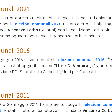
munali 2021
0 e 11 ottobre 2021 i cittadini di Canicattì sono stati chiamati
e per le
elezioni comunali 2021
. È stato eletto al ballottag
daco
Vincenzo Corbo
(60 anni)
con la coalizione Corbo Sin
ciamo Squadra per Canicattì Vincenzo Corbo Sindaco.
munali 2016
 giugno 2016 si sono tenute le
elezioni comunali 2016
. È 
to al ballottaggio il sindaco
Ettore Di Ventura
(44 anni)
co
izione PD, Soprattutto Canicattì, Uniti per Canicattì.
munali 2011
29 e 30 maggio 2011 hanno avuto luogo le
elezioni com
1
. È stato eletto al ballottaggio il sindaco
Vincenzo Corb