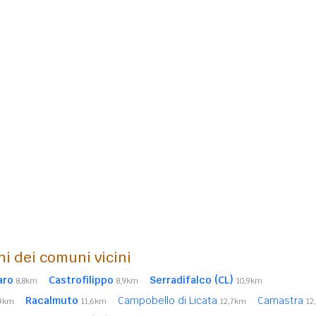
ni dei comuni vicini
aro
Castrofilippo
Serradifalco (CL)
8,8km
8,9km
10,9km
Racalmuto
Campobello di Licata
Camastra
,9km
11,6km
12,7km
12