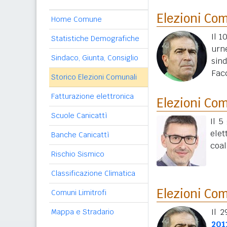
Elezioni Co
Home Comune
Il 1
Statistiche Demografiche
urn
Sindaco, Giunta, Consiglio
sin
Fac
Storico Elezioni Comunali
Fatturazione elettronica
Elezioni Co
Scuole Canicattì
Il 5
elet
Banche Canicattì
coal
Rischio Sismico
Classificazione Climatica
Elezioni Co
Comuni Limitrofi
Il 
Mappa e Stradario
201