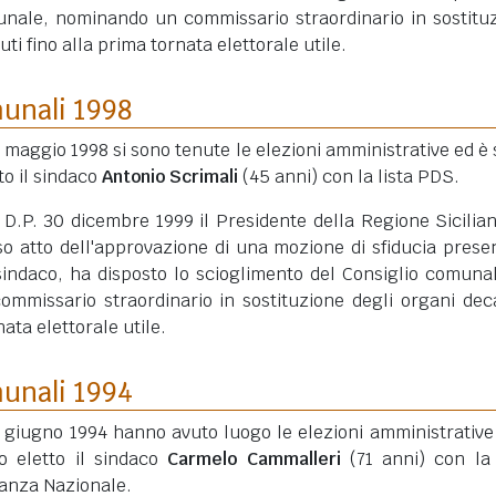
unale, nominando un commissario straordinario in sostitu
ti fino alla prima tornata elettorale utile.
munali 1998
4 maggio 1998 si sono tenute le elezioni amministrative ed è 
to il sindaco
Antonio Scrimali
(45 anni)
con la lista PDS.
 D.P. 30 dicembre 1999 il Presidente della Regione Sicilia
so atto dell'approvazione di una mozione di sfiducia prese
 sindaco, ha disposto lo scioglimento del Consiglio comuna
mmissario straordinario in sostituzione degli organi dec
nata elettorale utile.
munali 1994
2 giugno 1994 hanno avuto luogo le elezioni amministrative
to eletto il sindaco
Carmelo Cammalleri
(71 anni)
con la 
eanza Nazionale.