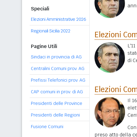
ann
Speciali
Elezioni Amministrative 2026
Regionali Sicilia 2022
Elezioni Co
L'11
Pagine Utili
stat
Sindaci in provincia di AG
di C
Centralini Comuni prov. AG
Prefissi Telefonici prov. AG
Elezioni Co
CAP comuni in prov. di AG
Il 1
Presidenti delle Province
ele
Cent
Presidenti delle Regioni
Fusione Comuni
Con
preso atto della c