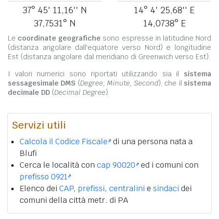
37° 45' 11,16'' N
14° 4' 25,68'' E
37,7531° N
14,0738° E
Le
coordinate geografiche
sono espresse in latitudine Nord
(distanza angolare dall'equatore verso Nord) e longitudine
Est (distanza angolare dal meridiano di Greenwich verso Est).
I valori numerici sono riportati utilizzando sia il
sistema
sessagesimale DMS
(
Degree, Minute, Second
), che il
sistema
decimale DD
(
Decimal Degree
).
Servizi utili
Calcola il Codice Fiscale
di una persona nata a
Blufi
Cerca le località con
cap 90020
ed i comuni con
prefisso 0921
Elenco dei
CAP
,
prefissi
,
centralini
e
sindaci
dei
comuni della città metr. di PA