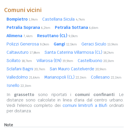
Comuni vicini
Bompietro
Castellana Sicula
1,9km
4,7km
Petralia Soprana
Petralia Sottana
6,2km
6,6km
Alimena
Resuttano (CL)
7,4km
9,0km
Polizzi Generosa
Gangi
Geraci Siculo
9,0km
12,5km
13,9km
Caltavuturo
Santa Caterina Villarmosa (CL)
17,8km
18,2km
Scillato
Villarosa (EN)
Castelbuono
18,7km
19,9km
20,1km
Sclafani Bagni
San Mauro Castelverde
20,7km
20,9km
Valledolmo
Marianopoli (CL)
Collesano
21,6km
22,1km
22,1km
Isnello
22,1km
In
grassetto
sono riportati i
comuni confinanti
. Le
distanze sono calcolate in linea d'aria dal centro urbano.
Vedi l'elenco completo dei
comuni limitrofi a Blufi
ordinati
per distanza.
Note