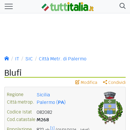
IT
SIC
Città Metr. di Palermo
Blufi
Modifica
Condividi
Regione
Sicilia
Città metrop.
Palermo (
PA
)
Codice Istat
082082
Cod.catastale
M268
[1]
Popolazione
822
ab.
(01/01/2026 - Istat)