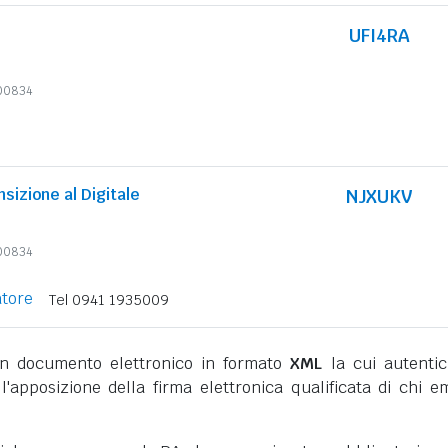
UFI4RA
600834
nsizione al Digitale
NJXUKV
600834
atore
Tel 0941 1935009
 documento elettronico in formato
XML
la cui autentic
l'apposizione della firma elettronica qualificata di chi e