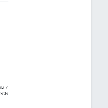
ità è
mette