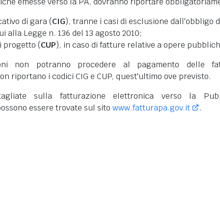
niche emesse verso la PA, dovranno riportare obbligatoriam
cativo di gara (
CIG
), tranne i casi di esclusione dall'obbligo d
cui alla Legge n. 136 del 13 agosto 2010;
i progetto (
CUP
), in caso di fatture relative a opere pubblic
oni non potranno procedere al pagamento delle fat
on riportano i codici CIG e CUP, quest'ultimo ove previsto.
tagliate sulla fatturazione elettronica verso la Pub
ossono essere trovate sul sito
www.fatturapa.gov.it
.