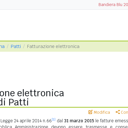
Bandiera Blu 2
ina
Patti
Fatturazione elettronica
one elettronica
i Patti
Modifica
Cond
[1]
Legge 24 aprile 2014 n.66
dal
31 marzo 2015
le fatture emess
ubblica Amministrazione devono essere trasmesse e conse