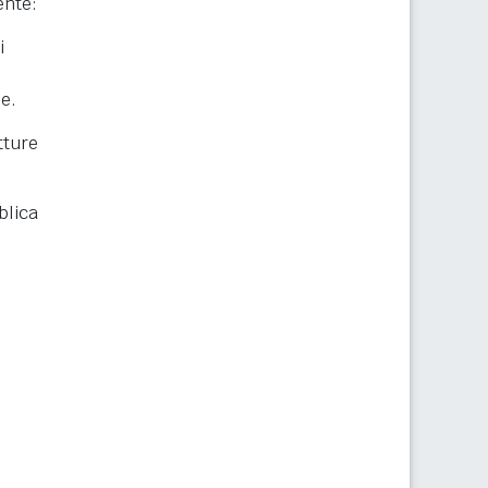
ente:
i
he.
ture
blica