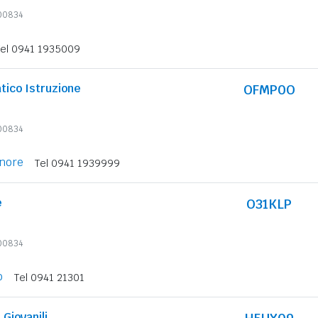
600834
Tel 0941 1935009
tico Istruzione
OFMP0O
600834
gnore
Tel 0941 1939999
e
O31KLP
600834
o
Tel 0941 21301
 Giovanili