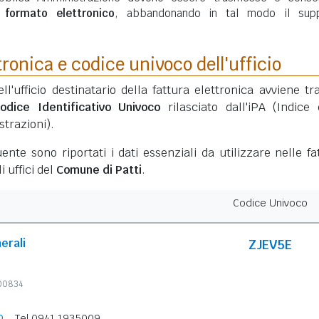
n
formato elettronico
, abbandonando in tal modo il sup
tronica e codice univoco dell'ufficio
ell'ufficio destinatario della fattura elettronica avviene tr
odice Identificativo Univoco
rilasciato dall'iPA (Indice 
trazioni).
ente sono riportati i dati essenziali da utilizzare nelle fa
i uffici del
Comune di Patti
.
Codice Univoco
erali
ZJEV5E
600834
o
Tel 0941 1935009