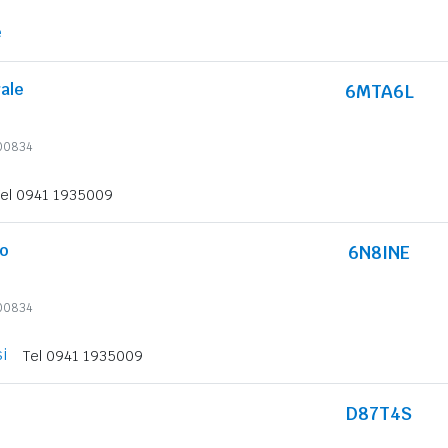
e
ale
6MTA6L
600834
Tel 0941 1935009
o
6N8INE
600834
i
Tel 0941 1935009
D87T4S