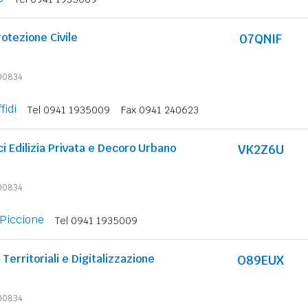
rotezione Civile
07QNIF
600834
fidi
Tel 0941 1935009
Fax 0941 240623
ci Edilizia Privata e Decoro Urbano
VK2Z6U
600834
Piccione
Tel 0941 1935009
Territoriali e Digitalizzazione
O89EUX
600834