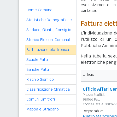
esclusivamente i
Home Comune
cartaceo.
Statistiche Demografiche
Fattura elet
Sindaco, Giunta, Consiglio
L'individuazione d
l'utilizzo di un
C
Storico Elezioni Comunali
Pubbliche Amminis
Fatturazione elettronica
Nella tabella segu
Scuole Patti
elettroniche per gl
Banche Patti
Ufficio
Rischio Sismico
Ufficio Affari Gen
Classificazione Climatica
Piazza Scaffiddi
Comuni Limitrofi
98066 Patti
Codice Fiscale: 00124
Mappa e Stradario
Responsabile:
Pietro Manganar