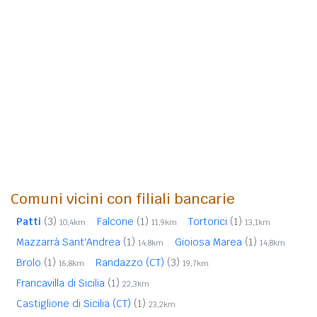
Comuni vicini con filiali bancarie
Patti
(3)
Falcone
(1)
Tortorici
(1)
10,4km
11,9km
13,1km
Mazzarrà Sant'Andrea
(1)
Gioiosa Marea
(1)
14,8km
14,8km
Brolo
(1)
Randazzo (CT)
(3)
16,8km
19,7km
Francavilla di Sicilia
(1)
22,3km
Castiglione di Sicilia (CT)
(1)
23,2km