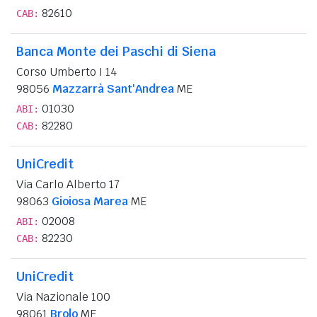
82610
CAB:
Banca Monte dei Paschi di Siena
Corso Umberto I 14
98056
Mazzarrà Sant'Andrea
ME
01030
ABI:
82280
CAB:
UniCredit
Via Carlo Alberto 17
98063
Gioiosa Marea
ME
02008
ABI:
82230
CAB:
UniCredit
Via Nazionale 100
98061
Brolo
ME