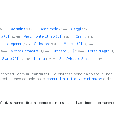
Taormina
Castelmola
Gaggi
,5km
3,7km
4,1km
5,7km
lia (CT)
Piedimonte Etneo (CT)
Graniti
6,2km
8,2km
8,4km
Letojanni
Gallodoro
Mascali (CT)
m
9,1km
9,2km
9,7km
Motta Camastra
Riposto (CT)
Forza d'Agrò
1,5km
11,6km
11,8km
11
Giarre (CT)
Limina
Sant'Alessio Siculo
12,7km
13,2km
13,4km
m
iportati i
comuni confinanti
. Le distanze sono calcolate in linea 
 Vedi l'elenco completo dei
comuni limitrofi a Giardini-Naxos
ordina
definitivi saranno diffusi a dicembre con i risultati del Censimento permanent