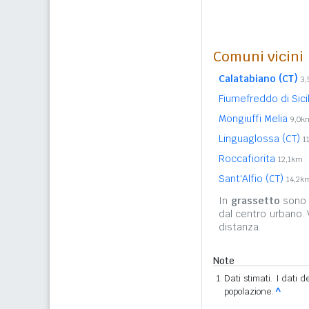
Comuni vicini
Calatabiano (CT)
3
Fiumefreddo di Sici
Mongiuffi Melia
9,0k
Linguaglossa (CT)
1
Roccafiorita
12,1km
Sant'Alfio (CT)
14,2k
In
grassetto
sono r
dal centro urbano.
distanza.
Note
Dati stimati. I dati 
popolazione.
^