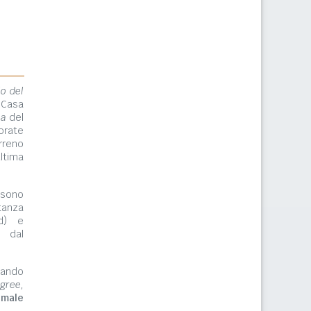
lo del
 Casa
ma
del
orate
rreno
ltima
ono
tanza
rd) e
e dal
zzando
gree,
imale