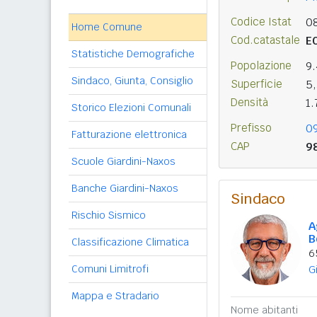
Codice Istat
0
Home Comune
Cod.catastale
E
Statistiche Demografiche
Popolazione
9
Sindaco, Giunta, Consiglio
Superficie
5
Densità
1
Storico Elezioni Comunali
Prefisso
0
Fatturazione elettronica
CAP
9
Scuole Giardini-Naxos
Banche Giardini-Naxos
Sindaco
Rischio Sismico
A
B
Classificazione Climatica
6
Comuni Limitrofi
G
Mappa e Stradario
Nome abitanti