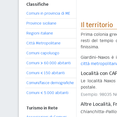
Classifiche
Comuni in provincia di ME
Province siciliane
Il territorio
Regioni italiane
Prima colonia grec
resti del tempio d
Città Metropolitane
finissima.
Comuni capoluogo
Giardini-Naxos è 
Comuni
>
60.000 abitanti
città metropolitan
Località con CA
Comuni
<
150 abitanti
Le località
Naxos
Comuni/fasce demografiche
postale.
Comuni
<
5.000 abitanti
Esempio: 98035 
Altre Località, F
Turismo in Rete
Chianchitta-Pallio