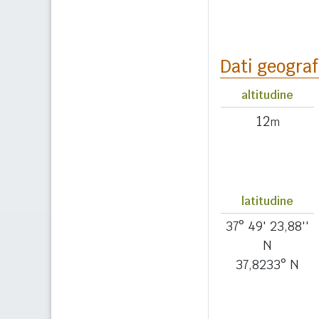
Dati geograf
altitudine
12
m
latitudine
37° 49' 23,88''
N
37,8233° N