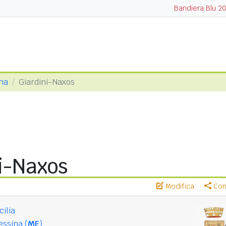
Bandiera Blu 2
ina
Giardini-Naxos
i-Naxos
Modifica
Cond
cilia
ssina (
ME
)