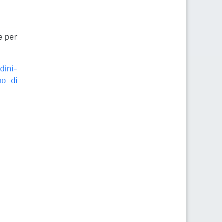
e per
dini-
no di