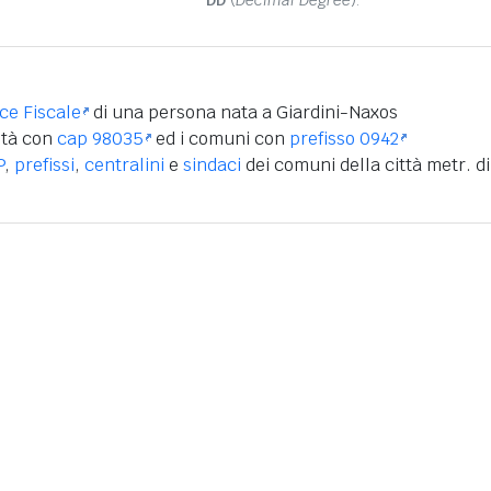
DD
(
Decimal Degree
).
ice Fiscale
di una persona nata a Giardini-Naxos
ità con
cap 98035
ed i comuni con
prefisso 0942
P
,
prefissi
,
centralini
e
sindaci
dei comuni della città metr. di