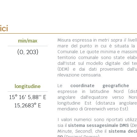
ici
Misura espressa in
metri sopra il livel
min/max
mare
del punto in cui è situata la
(0, 203)
Comunale. Le quote
minima
e
massi
territorio comunale sono state elab
dall'Istat sul modello digitale del te
(DEM) e dai dati provenienti dall'u
rilevazione censuaria.
Le
coordinate geografiche
s
longitudine
espresse in latitudine Nord (dis
15° 16' 5,88'' E
angolare dall'equatore verso No
longitudine Est (distanza angolar
15,2683° E
meridiano di Greenwich verso Est).
I valori numerici sono riportati utili
sia il
sistema sessagesimale DMS
(
De
Minute, Second
), che il
sistema dec