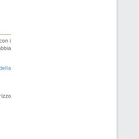
con i
abbia
della
rizzo