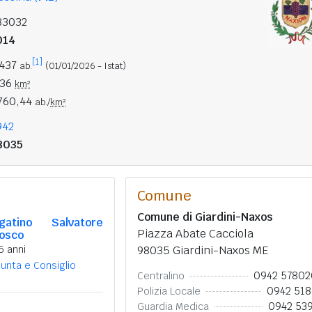
83032
014
[1]
.437
ab.
(01/01/2026 - Istat)
,36
km²
.760,44
ab./
km²
942
8035
Comune
Comune di Giardini-Naxos
gatino Salvatore
Piazza Abate Cacciola
osco
5 anni
98035 Giardini-Naxos ME
iunta e Consiglio
0942 5780
Centralino
0942 51
Polizia Locale
0942 53
Guardia Medica