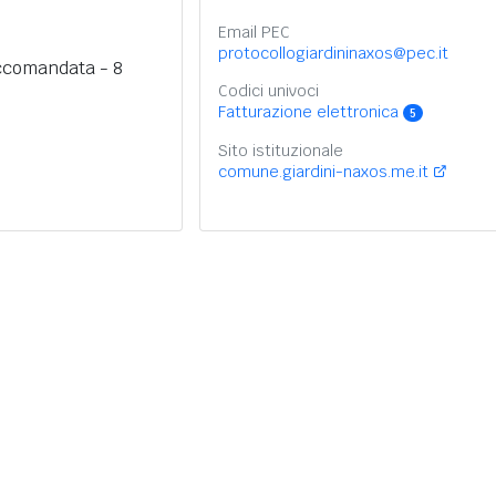
Email PEC
protocollogiardininaxos@pec.it
ccomandata - 8
Codici univoci
Fatturazione elettronica
5
Sito istituzionale
comune.giardini-naxos.me.it