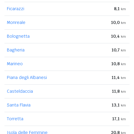
Ficarazzi
8,1
km
Monreale
10,0
km
Bolognetta
10,4
km
Bagheria
10,7
km
Marineo
10,8
km
Piana degli Albanesi
11,4
km
Casteldaccia
11,8
km
Santa Flavia
13,1
km
Torretta
17,1
km
Isola delle Femmine
20,8
km