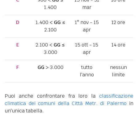
1.400
mar
D
1.400 <
GG
≤
1° nov - 15
12 ore
2.100
apr
E
2.100 <
GG
≤
15 ott - 15
14 ore
3.000
apr
F
GG
> 3.000
tutto
nessun
l'anno
limite
Puoi anche confrontare fra loro la
classificazione
climatica dei comuni della Città Metr. di Palermo
in
un'unica tabella.