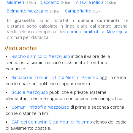
Misilmeri
Caccamo
Altavilla Milicia
18,9km
19,1km
20,6km
Belmonte Mezzagno
Campofiorito
21,1km
21,2km
In
grassetto
sono riportati i
comuni confinanti
. Le
distanze sono calcolate in linea d'aria dal centro urbano.
Vedi l'elenco completo dei
comuni limitrofi a Mezzojuso
ordinati per distanza.
Vedi anche
Rischio sismico di Mezzojuso
indica il valore della
pericolosità sismica in cui è classificato il territorio
comunale.
Sindaci dei Comuni in Città Metr. di Palermo
oggi in carica
con le coalizioni politiche di appartenenza.
Scuole Mezzojuso
pubbliche e private. Materne,
elementari, medie e superiori con codice meccanografico.
Comuni limitrofi a Mezzojuso
di prima e seconda corona
con le distanze in km.
CAP dei Comuni in Città Metr. di Palermo
elenco dei codici
di avviamento postale.