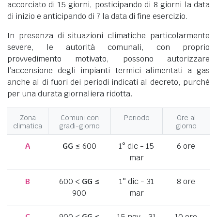
accorciato di 15 giorni, posticipando di 8 giorni la data
di inizio e anticipando di 7 la data di fine esercizio.
In presenza di situazioni climatiche particolarmente
severe, le autorità comunali, con proprio
provvedimento motivato, possono autorizzare
l’accensione degli impianti termici alimentati a gas
anche al di fuori dei periodi indicati al decreto, purché
per una durata giornaliera ridotta.
Zona
Comuni con
Periodo
Ore al
climatica
gradi-giorno
giorno
A
GG
≤ 600
1° dic - 15
6 ore
mar
B
600 <
GG
≤
1° dic - 31
8 ore
900
mar
C
900 <
GG
≤
15 nov - 31
10 ore