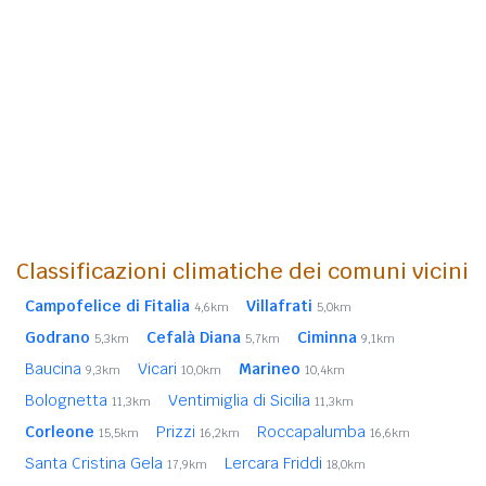
Classificazioni climatiche dei comuni vicini
Campofelice di Fitalia
Villafrati
4,6km
5,0km
Godrano
Cefalà Diana
Ciminna
5,3km
5,7km
9,1km
Baucina
Vicari
Marineo
9,3km
10,0km
10,4km
Bolognetta
Ventimiglia di Sicilia
11,3km
11,3km
Corleone
Prizzi
Roccapalumba
15,5km
16,2km
16,6km
Santa Cristina Gela
Lercara Friddi
17,9km
18,0km