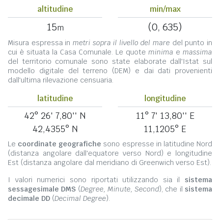
altitudine
min/max
15
(0, 635)
m
Misura espressa in
metri sopra il livello del mare
del punto in
cui è situata la Casa Comunale. Le quote
minima
e
massima
del territorio comunale sono state elaborate dall'Istat sul
modello digitale del terreno (DEM) e dai dati provenienti
dall'ultima rilevazione censuaria.
latitudine
longitudine
42° 26' 7,80'' N
11° 7' 13,80'' E
42,4355° N
11,1205° E
Le
coordinate geografiche
sono espresse in latitudine Nord
(distanza angolare dall'equatore verso Nord) e longitudine
Est (distanza angolare dal meridiano di Greenwich verso Est).
I valori numerici sono riportati utilizzando sia il
sistema
sessagesimale DMS
(
Degree, Minute, Second
), che il
sistema
decimale DD
(
Decimal Degree
).