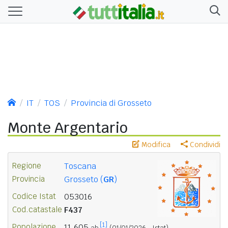
IT
TOS
Provincia di Grosseto
Monte Argentario
Modifica
Condividi
Regione
Toscana
Provincia
Grosseto (
GR
)
Codice Istat
053016
Cod.catastale
F437
[1]
Popolazione
11.605
ab.
(01/01/2026 - Istat)