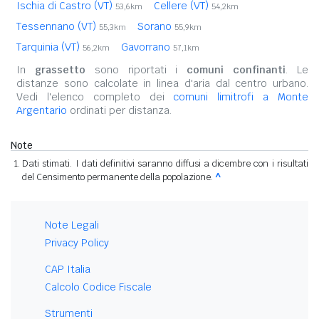
Ischia di Castro (VT)
Cellere (VT)
53,6km
54,2km
Tessennano (VT)
Sorano
55,3km
55,9km
Tarquinia (VT)
Gavorrano
56,2km
57,1km
In
grassetto
sono riportati i
comuni confinanti
. Le
distanze sono calcolate in linea d'aria dal centro urbano.
Vedi l'elenco completo dei
comuni limitrofi a Monte
Argentario
ordinati per distanza.
Note
Dati stimati. I dati definitivi saranno diffusi a dicembre con i risultati
del Censimento permanente della popolazione.
^
Note Legali
Privacy Policy
CAP Italia
Calcolo Codice Fiscale
Strumenti