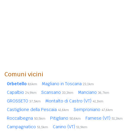
Comuni vicini
Orbetello
Magliano in Toscana
8,6km
23,1km
Capalbio
Scansano
Manciano
24,9km
33,3km
36,7km
GROSSETO
Montalto di Castro (VT)
37,5km
41,1km
Castiglione della Pescaia
Semproniano
41,6km
47,6km
Roccalbegna
Pitigliano
Farnese (VT)
50,5km
50,6km
51,3km
Campagnatico
Canino (VT)
51,5km
51,9km