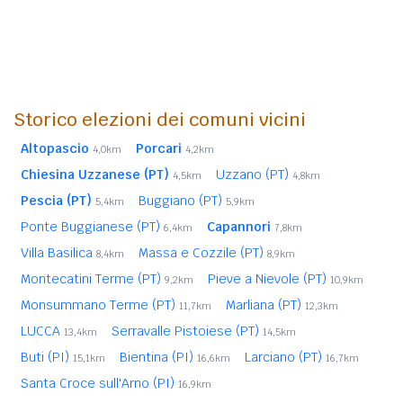
Storico elezioni dei comuni vicini
Altopascio
Porcari
4,0km
4,2km
Chiesina Uzzanese (PT)
Uzzano (PT)
4,5km
4,8km
Pescia (PT)
Buggiano (PT)
5,4km
5,9km
Ponte Buggianese (PT)
Capannori
6,4km
7,8km
Villa Basilica
Massa e Cozzile (PT)
8,4km
8,9km
Montecatini Terme (PT)
Pieve a Nievole (PT)
9,2km
10,9km
Monsummano Terme (PT)
Marliana (PT)
11,7km
12,3km
LUCCA
Serravalle Pistoiese (PT)
13,4km
14,5km
Buti (PI)
Bientina (PI)
Larciano (PT)
15,1km
16,6km
16,7km
Santa Croce sull'Arno (PI)
16,9km