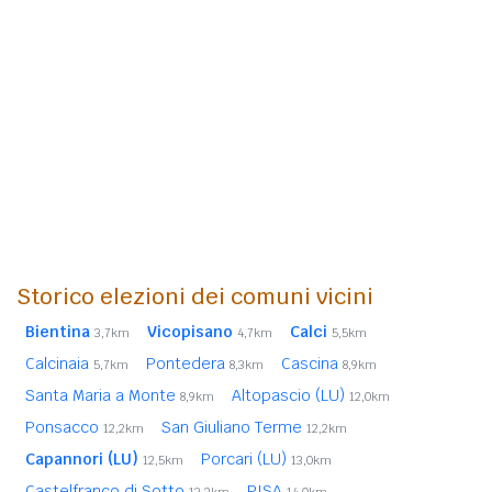
Storico elezioni dei comuni vicini
Bientina
Vicopisano
Calci
3,7km
4,7km
5,5km
Calcinaia
Pontedera
Cascina
5,7km
8,3km
8,9km
Santa Maria a Monte
Altopascio (LU)
8,9km
12,0km
Ponsacco
San Giuliano Terme
12,2km
12,2km
Capannori (LU)
Porcari (LU)
12,5km
13,0km
Castelfranco di Sotto
PISA
13,2km
14,0km