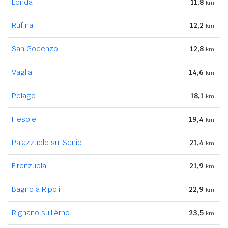
Londa
11,8
km
Rufina
12,2
km
San Godenzo
12,8
km
Vaglia
14,6
km
Pelago
18,1
km
Fiesole
19,4
km
Palazzuolo sul Senio
21,4
km
Firenzuola
21,9
km
Bagno a Ripoli
22,9
km
Rignano sull'Arno
23,5
km