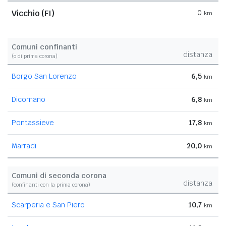
Vicchio (FI)
0
km
Comuni confinanti
distanza
(o di prima corona)
Borgo San Lorenzo
6,5
km
Dicomano
6,8
km
Pontassieve
17,8
km
Marradi
20,0
km
Comuni di seconda corona
distanza
(confinanti con la prima corona)
Scarperia e San Piero
10,7
km