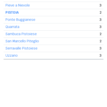
Pieve a Nievole
3
PISTOIA
2
Ponte Buggianese
3
Quarrata
3
Sambuca Pistoiese
2
San Marcello Piteglio
2
Serravalle Pistoiese
3
Uzzano
3