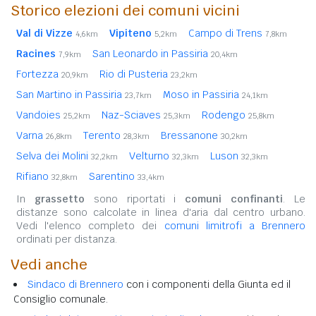
Storico elezioni dei comuni vicini
Val di Vizze
Vipiteno
Campo di Trens
4,6km
5,2km
7,8km
Racines
San Leonardo in Passiria
7,9km
20,4km
Fortezza
Rio di Pusteria
20,9km
23,2km
San Martino in Passiria
Moso in Passiria
23,7km
24,1km
Vandoies
Naz-Sciaves
Rodengo
25,2km
25,3km
25,8km
Varna
Terento
Bressanone
26,8km
28,3km
30,2km
Selva dei Molini
Velturno
Luson
32,2km
32,3km
32,3km
Rifiano
Sarentino
32,8km
33,4km
In
grassetto
sono riportati i
comuni confinanti
. Le
distanze sono calcolate in linea d'aria dal centro urbano.
Vedi l'elenco completo dei
comuni limitrofi a Brennero
ordinati per distanza.
Vedi anche
Sindaco di Brennero
con i componenti della Giunta ed il
Consiglio comunale.