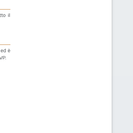
to il
 ed è
VP.