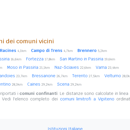
ni dei comuni vicini
Racines
Campo di Trens
Brennero
4,1km
4,7km
5,2km
ssiria
Fortezza
San Martino in Passiria
16,6km
17,8km
19,6km
Moso in Passiria
Naz-Sciaves
Varna
km
21,1km
22,6km
23,4km
andoies
Bressanone
Terento
Velturno
23,7km
26,7km
27,5km
28,0
entino
Caines
Scena
28,3km
29,2km
29,2km
iportati i
comuni confinanti
. Le distanze sono calcolate in linea 
. Vedi l'elenco completo dei
comuni limitrofi a Vipiteno
ordinat
Istituzioni Italiane