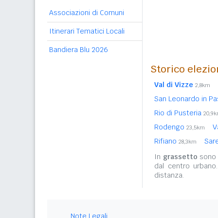
Associazioni di Comuni
Itinerari Tematici Locali
Bandiera Blu 2026
Storico elezio
Val di Vizze
2,8km
San Leonardo in Pa
Rio di Pusteria
20,9
Rodengo
V
23,5km
Rifiano
Sar
28,3km
In
grassetto
sono r
dal centro urbano
distanza.
Note Legali