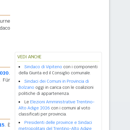
 urne
ndaco
VEDI ANCHE
Sindaco di Vipiteno
con i componenti
2020
.
della Giunta ed il Consiglio comunale.
a Für
Sindaci dei Comuni in Provincia di
Bolzano
oggi in carica con le coalizioni
politiche di appartenenza.
Le
Elezioni Amministrative Trentino-
Alto Adige 2026
con i comuni al voto
classificati per provincia.
Presidenti delle province e Sindaci
15
. È
metropolitani del Trentino-Alto Adige