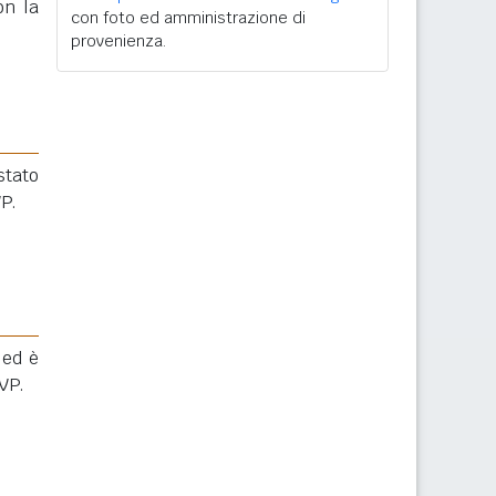
n la
con foto ed amministrazione di
provenienza.
 stato
VP.
 ed è
VP.