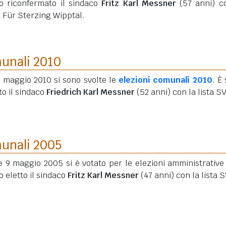
to riconfermato il sindaco
Fritz Karl Messner
(57 anni)
co
a Für Sterzing Wipptal.
munali 2010
6 maggio 2010 si sono svolte le
elezioni comunali 2010
. È
to il sindaco
Friedrich Karl Messner
(52 anni)
con la lista S
munali 2005
e 9 maggio 2005 si è votato per le elezioni amministrative
o eletto il sindaco
Fritz Karl Messner
(47 anni)
con la lista S