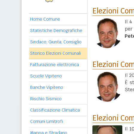
Elezioni Co
Home Comune
Il 4
per
Statistiche Demografiche
Pet
Sindaco, Giunta, Consiglio
Storico Elezioni Comunali
Elezioni Co
Fatturazione elettronica
Il 2
Scuole Vipiteno
È s
Banche Vipiteno
Ste
Rischio Sismico
Classificazione Climatica
Elezioni Co
Comuni Limitrofi
Il 
Mappa e Stradario