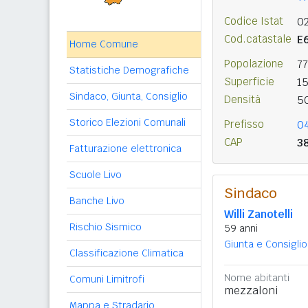
Codice Istat
0
Cod.catastale
E
Home Comune
Popolazione
7
Statistiche Demografiche
Superficie
1
Sindaco, Giunta, Consiglio
Densità
5
Storico Elezioni Comunali
Prefisso
0
CAP
3
Fatturazione elettronica
Scuole Livo
Sindaco
Banche Livo
Willi Zanotelli
Rischio Sismico
59 anni
Giunta e Consiglio
Classificazione Climatica
Nome abitanti
Comuni Limitrofi
mezzaloni
Mappa e Stradario