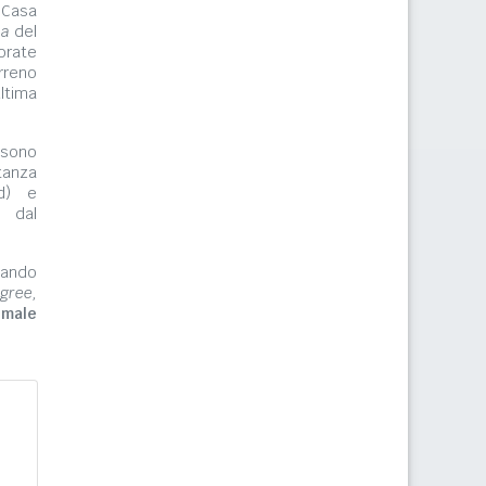
 Casa
ma
del
orate
rreno
ltima
ono
tanza
rd) e
e dal
zzando
gree,
imale