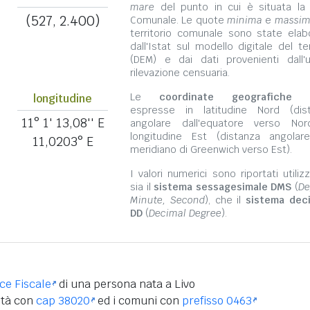
mare
del punto in cui è situata la
(527, 2.400)
Comunale. Le quote
minima
e
massi
territorio comunale sono state elab
dall'Istat sul modello digitale del te
(DEM) e dai dati provenienti dall'u
rilevazione censuaria.
Le
coordinate geografiche
s
longitudine
espresse in latitudine Nord (dis
11° 1' 13,08'' E
angolare dall'equatore verso No
longitudine Est (distanza angolar
11,0203° E
meridiano di Greenwich verso Est).
I valori numerici sono riportati utili
sia il
sistema sessagesimale DMS
(
De
Minute, Second
), che il
sistema dec
DD
(
Decimal Degree
).
ice Fiscale
di una persona nata a Livo
ità con
cap 38020
ed i comuni con
prefisso 0463