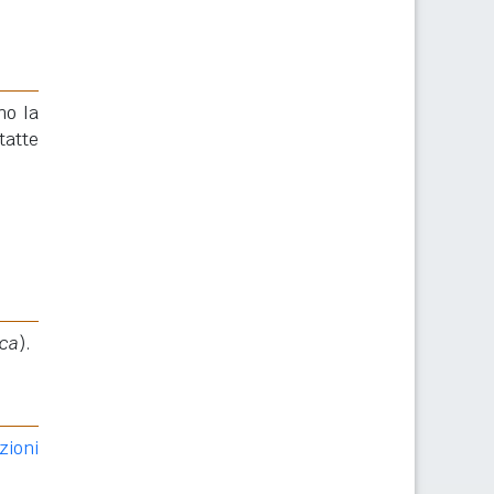
no la
tatte
ica
).
zioni