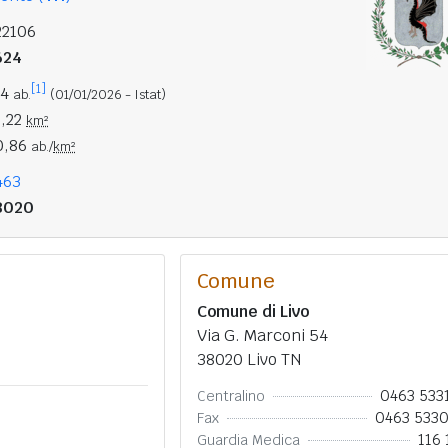
22106
624
[1]
74
ab.
(01/01/2026 - Istat)
5,22
km²
0,86
ab./
km²
463
8020
Comune
Comune di Livo
Via G. Marconi 54
38020 Livo TN
0463 533
Centralino
0463 533
Fax
116 
Guardia Medica