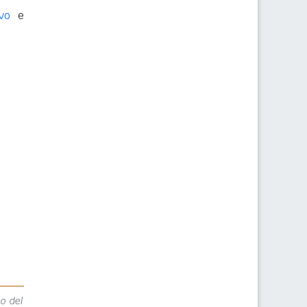
vo
e
lo del