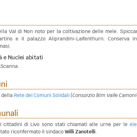
lla Val di Non noto per la coltivazione delle mele. Spicca
rtino e il palazzo Aliprandini-Laifenthurn. Conserva in
 masi.
à e Nuclei abitati
o-Scanna
.
uni
 della
Rete dei Comuni Solidali
(
Consorzio Bim Valle Camon
munali
 cittadini di Livo sono stati chiamati alle urne per le
ele
 stato riconfermato il sindaco
Willi Zanotelli
.