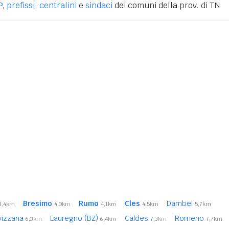
P
,
prefissi
,
centralini
e
sindaci
dei comuni della prov. di TN
Bresimo
Rumo
Cles
Dambel
3,4km
4,0km
4,1km
4,5km
5,7km
vizzana
Lauregno (BZ)
Caldes
Romeno
6,3km
6,4km
7,3km
7,7km