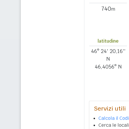
740
m
latitudine
46° 24' 20,16''
N
46,4056° N
Servizi utili
Calcola il Cod
Cerca le local