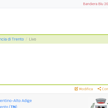
Bandiera Blu 2
ncia di Trento
Livo
Modifica
Cond
entino-Alto Adige
ento (
TN
)