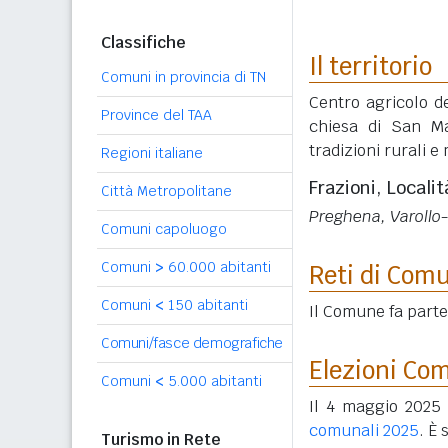
Classifiche
Il territorio
Comuni in provincia di TN
Centro agricolo de
Province del TAA
chiesa di San Ma
tradizioni rurali e
Regioni italiane
Frazioni, Localit
Città Metropolitane
Preghena, Varoll
Comuni capoluogo
Comuni
>
60.000 abitanti
Reti di Com
Comuni
<
150 abitanti
Il Comune fa parte
Comuni/fasce demografiche
Elezioni Co
Comuni
<
5.000 abitanti
Il 4 maggio 2025 i
comunali 2025
. È
Turismo in Rete