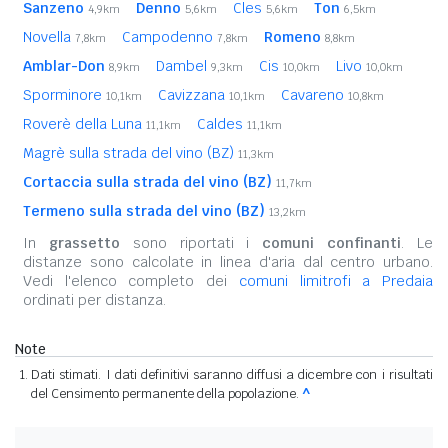
Sanzeno
Denno
Cles
Ton
4,9km
5,6km
5,6km
6,5km
Novella
Campodenno
Romeno
7,8km
7,8km
8,8km
Amblar-Don
Dambel
Cis
Livo
8,9km
9,3km
10,0km
10,0km
Sporminore
Cavizzana
Cavareno
10,1km
10,1km
10,8km
Roverè della Luna
Caldes
11,1km
11,1km
Magrè sulla strada del vino (BZ)
11,3km
Cortaccia sulla strada del vino (BZ)
11,7km
Termeno sulla strada del vino (BZ)
13,2km
In
grassetto
sono riportati i
comuni confinanti
. Le
distanze sono calcolate in linea d'aria dal centro urbano.
Vedi l'elenco completo dei
comuni limitrofi a Predaia
ordinati per distanza.
Note
Dati stimati. I dati definitivi saranno diffusi a dicembre con i risultati
del Censimento permanente della popolazione.
^