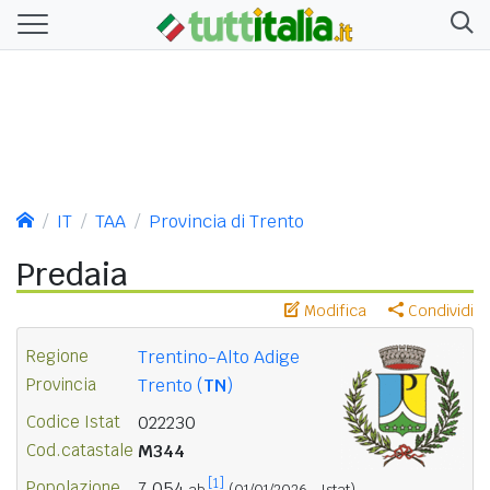
IT
TAA
Provincia di Trento
Predaia
Modifica
Condividi
Regione
Trentino-Alto Adige
Provincia
Trento (
TN
)
Codice Istat
022230
Cod.catastale
M344
[1]
Popolazione
7.054
ab.
(01/01/2026 - Istat)