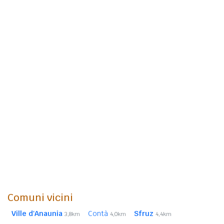
Comuni vicini
Ville d'Anaunia
Contà
Sfruz
3,8km
4,0km
4,4km