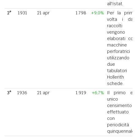
all'Istat.
2°
1931
21 apr
1.798
+9,0%
Per la prima
volta i dati
raccolti
vengono
elaborati con
macchine
perforatrici
utilizzando
due
tabulatori
Hollerith a
schede.
3°
1936
21 apr
1.919
+6,7%
Il primo ed
unico
censimento
effettuato
con
periodicità
quinquennale.