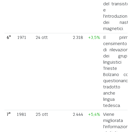
del transistor
e
l'introduzione
dei nastri
magnetici.
6°
1971
24 ott
2.318
+3,5%
Il primo
censimento
di rilevazione
dei gruppi
linguistici di
Trieste e
Bolzano con
questionario
tradotto
anche in
lingua
tedesca.
7°
1981
25 ott
2.444
+5,4%
Viene
migliorata
l'informazione