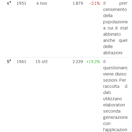
4°
1951
4 nov
1.879
-2,1%
Il primo
censimento
della
popolazione
a cui è stato
abbinato
anche quello
delle
abitazioni.
5°
1961
15 ott
2.239
+19,2%
Il
questionario
viene diviso in
sezioni. Per la
raccolta dei
dati si
utilizzano
elaboratori di
seconda
generazione
con
l'applicazione