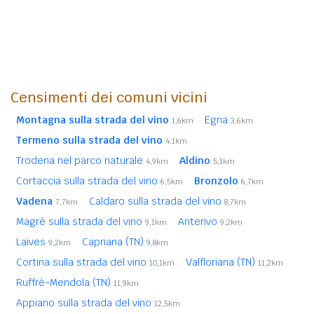
Censimenti dei comuni vicini
Montagna sulla strada del vino
Egna
1,6km
3,6km
Termeno sulla strada del vino
4,1km
Trodena nel parco naturale
Aldino
4,9km
5,1km
Cortaccia sulla strada del vino
Bronzolo
6,5km
6,7km
Vadena
Caldaro sulla strada del vino
7,7km
8,7km
Magrè sulla strada del vino
Anterivo
9,1km
9,2km
Laives
Capriana (TN)
9,2km
9,8km
Cortina sulla strada del vino
Valfloriana (TN)
10,1km
11,2km
Ruffrè-Mendola (TN)
11,9km
Appiano sulla strada del vino
12,5km