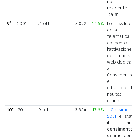
non
residente in
Italia".
9°
2001
21 ott
3.022
+14,6%
Lo sviluppo
della
telematica
consente
l'attivazione
del primo sito
web dedicato
al
Censimento
e la
diffusione dei
risultati
online.
10°
2011
9 ott
3.554
+17,6%
Il
Censimento
2011
è stato
il primo
censimento
online
con i