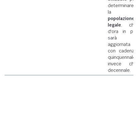
determinare
la
popolazione
legale
, che
d'ora in poi
sarà
aggiornata
con cadenza
quinquennale
invece che
decennale.