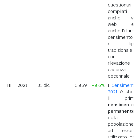
questionari
compilati
anche via
web ed
anche l'ultimo
censimento
di tipo
tradizionale
con
rilevazione a
cadenza
decennale.
III
2021
31 dic
3.859
+8,6%
Il
Censimento
2021
è stato
il primo
censimento
permanente
della
popolazione
ad essere
utilizzato per