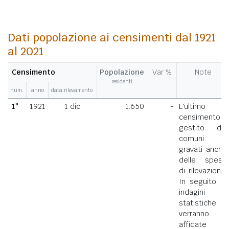
Dati popolazione ai censimenti dal 1921
al 2021
Censimento
Popolazione
Var %
Note
residenti
num.
anno
data rilevamento
1°
1921
1 dic
1.650
-
L'ultimo
censimento
gestito dai
comuni
gravati anche
delle spese
di rilevazione.
In seguito le
indagini
statistiche
verranno
affidate