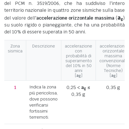
del PCM n. 3519/2006, che ha suddiviso l'intero
territorio nazionale in quattro zone sismiche sulla base
a
del valore dell'
accelerazione orizzontale massima
(
)
g
su suolo rigido o pianeggiante, che ha una probabilità
del 10% di essere superata in 50 anni.
Zona
Descrizione
accelerazione
accelerazione
sismica
con
orizzontale
probabilità di
massima
superamento
convenzionale
del 10% in 50
(Norme
anni
Tecniche)
[
a
]
[
a
]
g
g
1
Indica la zona
0,25 <
a
≤
0,35 g
g
più pericolosa,
0,35 g
dove possono
verificarsi
fortissimi
terremoti.