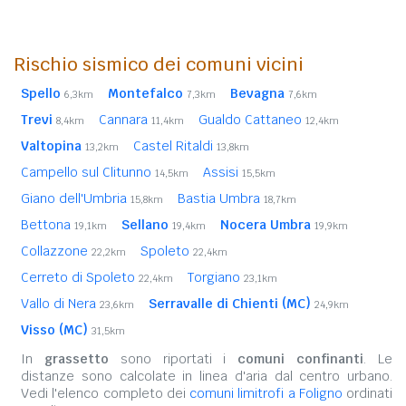
Rischio sismico dei comuni vicini
Spello
Montefalco
Bevagna
6,3km
7,3km
7,6km
Trevi
Cannara
Gualdo Cattaneo
8,4km
11,4km
12,4km
Valtopina
Castel Ritaldi
13,2km
13,8km
Campello sul Clitunno
Assisi
14,5km
15,5km
Giano dell'Umbria
Bastia Umbra
15,8km
18,7km
Bettona
Sellano
Nocera Umbra
19,1km
19,4km
19,9km
Collazzone
Spoleto
22,2km
22,4km
Cerreto di Spoleto
Torgiano
22,4km
23,1km
Vallo di Nera
Serravalle di Chienti (MC)
23,6km
24,9km
Visso (MC)
31,5km
In
grassetto
sono riportati i
comuni confinanti
. Le
distanze sono calcolate in linea d'aria dal centro urbano.
Vedi l'elenco completo dei
comuni limitrofi a Foligno
ordinati