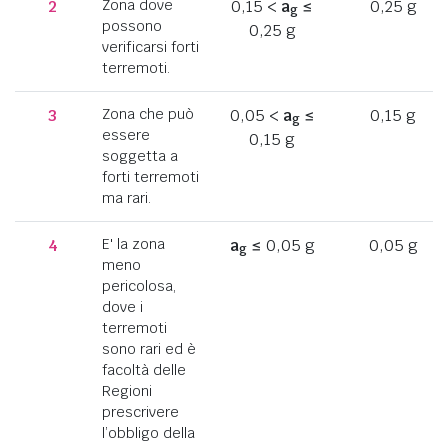
2
Zona dove
0,15 <
a
≤
0,25 g
g
possono
0,25 g
verificarsi forti
terremoti.
3
Zona che può
0,05 <
a
≤
0,15 g
g
essere
0,15 g
soggetta a
forti terremoti
ma rari.
4
E' la zona
a
≤ 0,05 g
0,05 g
g
meno
pericolosa,
dove i
terremoti
sono rari ed è
facoltà delle
Regioni
prescrivere
l’obbligo della