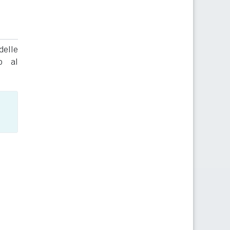
delle
to al