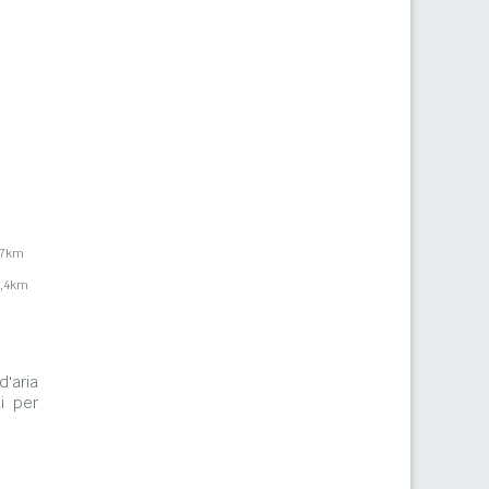
,7km
2,4km
d'aria
i per