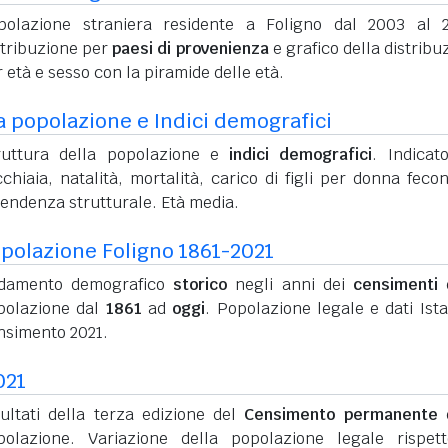
polazione straniera residente a Foligno dal 2003 al 
stribuzione per
paesi di provenienza
e grafico della distribu
 età e sesso con la piramide delle età.
a popolazione e Indici demografici
ruttura della popolazione e
indici demografici
. Indicato
chiaia, natalità, mortalità, carico di figli per donna feco
pendenza strutturale. Età media.
polazione Foligno 1861-2021
damento demografico
storico
negli anni dei
censimenti
d
polazione dal
1861
ad
oggi
. Popolazione legale e dati Ista
nsimento 2021.
021
sultati della terza edizione del
Censimento permanente
d
polazione. Variazione della popolazione legale rispet