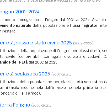
na per le statistiche delle province e
freccia su
per la prov. di PG
oligno 2001-2024
damento demografico di Foligno dal 2001 al 2024. Grafici c
vimento naturale
della popolazione e
flussi migratori
inte
 l'estero.
r età, sesso e stato civile 2025
(2002-2025)
tribuzione della popolazione di Foligno per classi di età, se
to civile (celibi/nubili, coniugati, divorziati e vedovi). D
ramide delle Età
dal 2002 al 2025.
er età scolastica 2025
(2002-2025)
tribuzione della popolazione per classi di
età scolastica
da
anni (asilo nido, scuola dell'infanzia, scuola primaria e s
ondaria di I e II grado).
ieri a Foligno
(2003-2025)