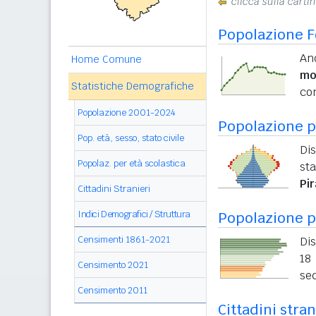
clicca sulla carti
Popolazione F
An
Home Comune
mo
Statistiche Demografiche
con
Popolazione 2001-2024
Popolazione pe
Pop. età, sesso, stato civile
Dis
Popolaz. per età scolastica
sta
Pi
Cittadini Stranieri
Indici Demografici / Struttura
Popolazione p
Censimenti 1861-2021
Dis
18 
Censimento 2021
sec
Censimento 2011
Cittadini stran