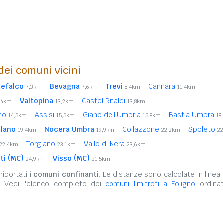
 dei comuni vicini
efalco
Bevagna
Trevi
Cannara
7,3km
7,6km
8,4km
11,4km
Valtopina
Castel Ritaldi
,4km
13,2km
13,8km
nno
Assisi
Giano dell'Umbria
Bastia Umbra
14,5km
15,5km
15,8km
18
llano
Nocera Umbra
Collazzone
Spoleto
19,4km
19,9km
22,2km
2
Torgiano
Vallo di Nera
22,4km
23,1km
23,6km
ti (MC)
Visso (MC)
24,9km
31,5km
iportati i
comuni confinanti
. Le distanze sono calcolate in linea 
. Vedi l'elenco completo dei
comuni limitrofi a Foligno
ordinat