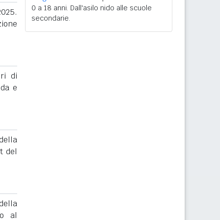
0 a 18 anni. Dall'asilo nido alle scuole
2025.
secondarie.
zione
ri di
nda e
ella
t del
ella
to al