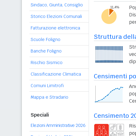
Sindaco, Giunta, Consiglio
Po
Di
Storico Elezioni Comunali
per
Fatturazione elettronica
Struttura dell
Scuole Foligno
St
Banche Foligno
vec
di
Rischio Sismico
Classificazione Climatica
Censimenti po
Comuni Limitrofi
An
po
Mappa e Stradario
Ce
Speciali
Censimento 2
Elezioni Amministrative 2026
Ri
po