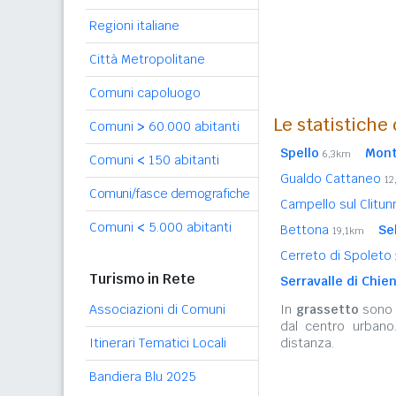
Regioni italiane
Città Metropolitane
Comuni capoluogo
Le statistiche
Comuni
>
60.000 abitanti
Spello
Mont
6,3km
Comuni
<
150 abitanti
Gualdo Cattaneo
12
Comuni/fasce demografiche
Campello sul Clitu
Comuni
<
5.000 abitanti
Bettona
Se
19,1km
Cerreto di Spoleto
Turismo in Rete
Serravalle di Chien
Associazioni di Comuni
In
grassetto
sono r
dal centro urbano
Itinerari Tematici Locali
distanza.
Bandiera Blu 2025