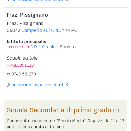
Fraz. Pissignano
Fraz. Pissignano
06042
Campello sul Clitunno
PG
Istituto principale:
D.D. 1 Circolo
- Spoleto
PGEE05100T
Scuola statale
»
PGEE05112B
0743 521270
primocircolospoleto.edu.it
Scuola Secondaria di primo grado
(1)
Conosciuta anche come "Scuola Media". Ragazzi da 11 a 13
anni. Ha una durata di tre anni.