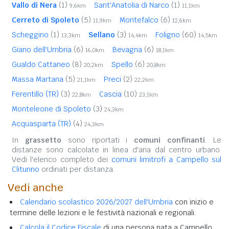
Vallo di Nera
(1)
Sant'Anatolia di Narco
(1)
9,6km
11,1km
Cerreto di Spoleto
(5)
Montefalco
(6)
11,9km
12,6km
Scheggino
(1)
Sellano
(3)
Foligno
(60)
13,3km
14,4km
14,5km
Giano dell'Umbria
(6)
Bevagna
(6)
16,0km
18,1km
Gualdo Cattaneo
(8)
Spello
(6)
20,2km
20,8km
Massa Martana
(5)
Preci
(2)
21,1km
22,2km
Ferentillo (TR)
(3)
Cascia
(10)
22,8km
23,1km
Monteleone di Spoleto
(3)
24,3km
Acquasparta (TR)
(4)
24,3km
In
grassetto
sono riportati i
comuni confinanti
. Le
distanze sono calcolate in linea d'aria dal centro urbano.
Vedi l'elenco completo dei
comuni limitrofi a Campello sul
Clitunno
ordinati per distanza.
Vedi anche
Calendario scolastico 2026/2027 dell'Umbria
con inizio e
termine delle lezioni e le festività nazionali e regionali.
Calcola il Codice Fiscale
di una persona nata a Campello