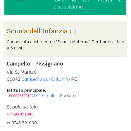
disposizione.
Scuola dell'Infanzia
(1)
Conosciuta anche come "Scuola Materna". Per bambini fino
a 5 anni.
Campello - Pissignano
Via S. Maria 6
06042
Campello sul Clitunno
PG
Istituto principale:
D.D. 1 Circolo
- Spoleto
PGEE05100T
Scuola statale
»
PGAA05104R
0743 521090