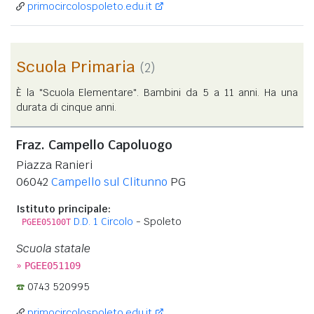
primocircolospoleto.edu.it
Scuola Primaria
(2)
È la "Scuola Elementare". Bambini da 5 a 11 anni. Ha una
durata di cinque anni.
Fraz. Campello Capoluogo
Piazza Ranieri
06042
Campello sul Clitunno
PG
Istituto principale:
D.D. 1 Circolo
- Spoleto
PGEE05100T
Scuola statale
»
PGEE051109
0743 520995
primocircolospoleto.edu.it