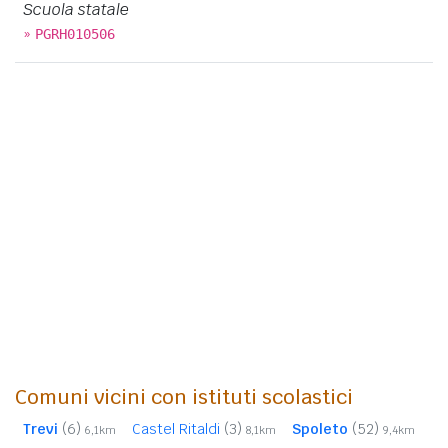
Scuola statale
»
PGRH010506
Comuni vicini con istituti scolastici
Trevi
(6)
Castel Ritaldi
(3)
Spoleto
(52)
6,1km
8,1km
9,4km