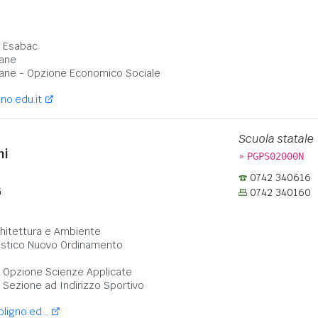
:
- Esabac
ane
ane - Opzione Economico Sociale
gno.edu.it
Scuola statale
ni
»
PGPS02000N
0742 340616
G
0742 340160
:
chitettura e Ambiente
rtistico Nuovo Ordinamento
 - Opzione Scienze Applicate
- Sezione ad Indirizzo Sportivo
ligno.ed...