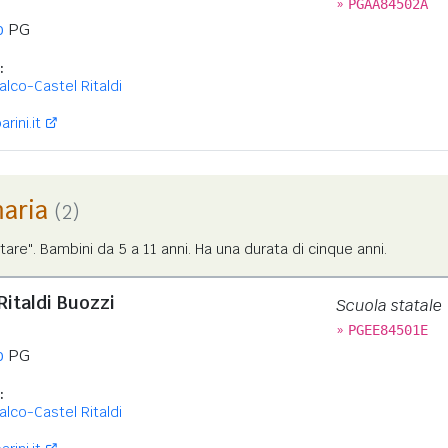
»
PGAA84502A
o
PG
:
lco-Castel Ritaldi
rini.it
maria
(2)
tare". Bambini da 5 a 11 anni. Ha una durata di cinque anni.
Ritaldi Buozzi
Scuola statale
»
PGEE84501E
o
PG
:
lco-Castel Ritaldi