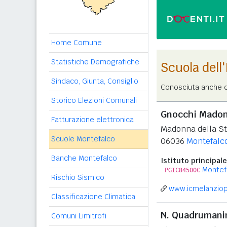
Home Comune
Statistiche Demografiche
Scuola dell
Sindaco, Giunta, Consiglio
Conosciuta anche c
Storico Elezioni Comunali
Gnocchi Madonn
Fatturazione elettronica
Madonna della St
Scuole Montefalco
06036
Montefalc
Banche Montefalco
Istituto principale
Montefa
PGIC84500C
Rischio Sismico
www.icmelanziopa
Classificazione Climatica
N. Quadrumani
Comuni Limitrofi