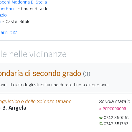
occhi-Madonna D. Stella
e Parini
- Castel Ritaldi
nzio
i
- Castel Ritaldi
rini.it
le nelle vicinanze
ondaria di secondo grado
(3)
nni. Il ciclo degli studi ha una durata fino a cinque anni.
inguistico e delle Scienze Umane
Scuola statale
- B. Angela
»
PGPC09000R
0742 350552
G
0742 351763