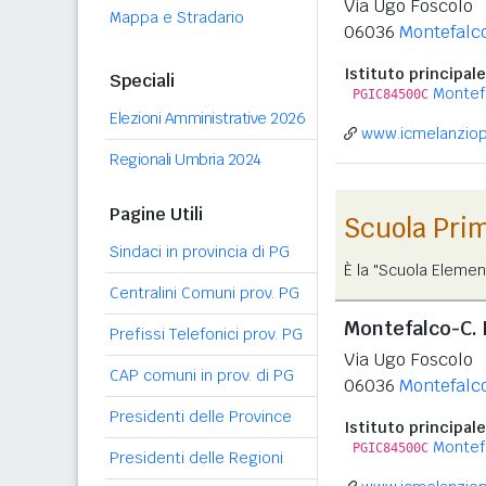
Via Ugo Foscolo
Mappa e Stradario
06036
Montefalc
Istituto principale
Speciali
Montefa
PGIC84500C
Elezioni Amministrative 2026
www.icmelanziopa
Regionali Umbria 2024
Pagine Utili
Scuola Pri
Sindaci in provincia di PG
È la "Scuola Elemen
Centralini Comuni prov. PG
Montefalco-C. 
Prefissi Telefonici prov. PG
Via Ugo Foscolo
CAP comuni in prov. di PG
06036
Montefalc
Presidenti delle Province
Istituto principale
Montefa
PGIC84500C
Presidenti delle Regioni