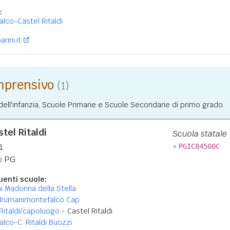
:
lco-Castel Ritaldi
rini.it
omprensivo
(1)
ll'infanzia, Scuole Primarie e Scuole Secondarie di primo grado.
tel Ritaldi
Scuola statale
»
1
PGIC84500C
o
PG
enti scuole:
i Madonna della Stella
drumanimontefalco Cap
Ritaldi/capoluogo
- Castel Ritaldi
lco-C. Ritaldi Buozzi