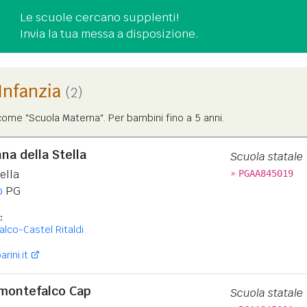
Le scuole cercano supplenti!
Invia la tua messa a disposizione.
'Infanzia
(2)
ome "Scuola Materna". Per bambini fino a 5 anni.
a della Stella
Scuola statale
»
ella
PGAA845019
o
PG
:
lco-Castel Ritaldi
rini.it
montefalco Cap
Scuola statale