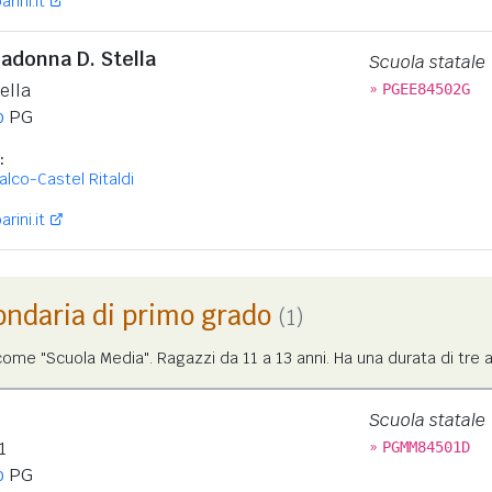
rini.it
adonna D. Stella
Scuola statale
»
ella
PGEE84502G
o
PG
:
lco-Castel Ritaldi
rini.it
ondaria di primo grado
(1)
me "Scuola Media". Ragazzi da 11 a 13 anni. Ha una durata di tre a
Scuola statale
»
1
PGMM84501D
o
PG