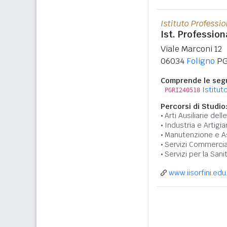
Istituto Professi
Ist. Professiona
Viale Marconi 12
06034
Foligno
P
Comprende le segu
Istitut
PGRI240518
Percorsi di Studio
Arti Ausiliarie de
Industria e Artigia
Manutenzione e A
Servizi Commercia
Servizi per la Sani
www.iisorfini.edu.