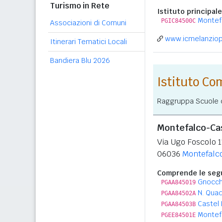
Turismo in Rete
Istituto principale
Montefa
PGIC84500C
Associazioni di Comuni
www.icmelanziopa
Itinerari Tematici Locali
Bandiera Blu 2026
Istituto C
Raggruppa Scuole de
Montefalco-Cas
Via Ugo Foscolo 1
06036
Montefalc
Comprende le segu
Gnocch
PGAA845019
N. Qua
PGAA84502A
Castel 
PGAA84503B
Montefa
PGEE84501E