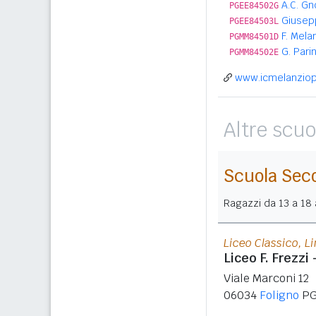
A.C. Gn
PGEE84502G
Giusepp
PGEE84503L
F. Mela
PGMM84501D
G. Parin
PGMM84502E
www.icmelanziopa
Altre scuo
Scuola Sec
Ragazzi da 13 a 18 a
Liceo Classico, L
Liceo F. Frezzi 
Viale Marconi 12
06034
Foligno
P