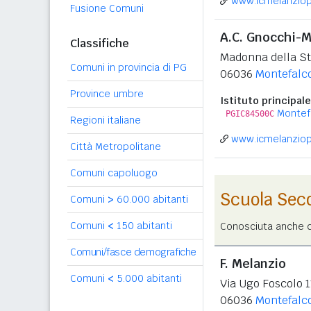
www.icmelanziopa
Fusione Comuni
A.C. Gnocchi-M
Classifiche
Madonna della St
Comuni in provincia di PG
06036
Montefalc
Province umbre
Istituto principale
Montefa
PGIC84500C
Regioni italiane
www.icmelanziopa
Città Metropolitane
Comuni capoluogo
Scuola Sec
Comuni
>
60.000 abitanti
Comuni
<
150 abitanti
Conosciuta anche co
Comuni/fasce demografiche
F. Melanzio
Comuni
<
5.000 abitanti
Via Ugo Foscolo 1
06036
Montefalc