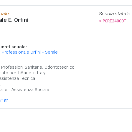
onale
Scuola statale
le E. Orfini
»
PGRI24000T
G
enti scuole:
o Professionale Orfini - Serale
:
lle Professioni Sanitarie: Odontotecnico
nato per il Made in Italy
ssistenza Tecnica
li
ta' e L'Assistenza Sociale
it