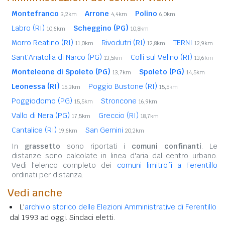
Montefranco
Arrone
Polino
3,2km
4,4km
6,0km
Labro (RI)
Scheggino (PG)
10,6km
10,8km
Morro Reatino (RI)
Rivodutri (RI)
TERNI
11,0km
12,8km
12,9km
Sant'Anatolia di Narco (PG)
Colli sul Velino (RI)
13,5km
13,6km
Monteleone di Spoleto (PG)
Spoleto (PG)
13,7km
14,5km
Leonessa (RI)
Poggio Bustone (RI)
15,3km
15,5km
Poggiodomo (PG)
Stroncone
15,5km
16,9km
Vallo di Nera (PG)
Greccio (RI)
17,5km
18,7km
Cantalice (RI)
San Gemini
19,6km
20,2km
In
grassetto
sono riportati i
comuni confinanti
. Le
distanze sono calcolate in linea d'aria dal centro urbano.
Vedi l'elenco completo dei
comuni limitrofi a Ferentillo
ordinati per distanza.
Vedi anche
L'
archivio storico delle Elezioni Amministrative di Ferentillo
dal 1993 ad oggi. Sindaci eletti.