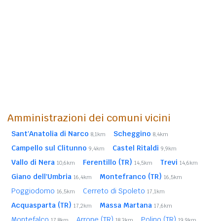
Amministrazioni dei comuni vicini
Sant'Anatolia di Narco
Scheggino
8,1km
8,4km
Campello sul Clitunno
Castel Ritaldi
9,4km
9,9km
Vallo di Nera
Ferentillo (TR)
Trevi
10,6km
14,5km
14,6km
Giano dell'Umbria
Montefranco (TR)
16,4km
16,5km
Poggiodomo
Cerreto di Spoleto
16,5km
17,1km
Acquasparta (TR)
Massa Martana
17,2km
17,6km
Montefalco
Arrone (TR)
Polino (TR)
17,8km
18,3km
19,9km