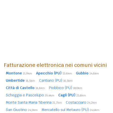
Fatturazione elettronica nei comuni vicini
Montone
Apecchio (PU)
Gubbio
11,9km
13,6km
14,6km
Umbertide
Cantiano (PU)
16,5km
16,5km
Città di Castello
Piobbico (PU)
16,6km
18,0km
Scheggia e Pascelupo
Cagli (PU)
19,4km
21,6km
Monte Santa Maria Tiberina
Costacciaro
21,7km
24,2km
San Giustino
Mercatello sul Metauro (PU)
24,3km
24,6km