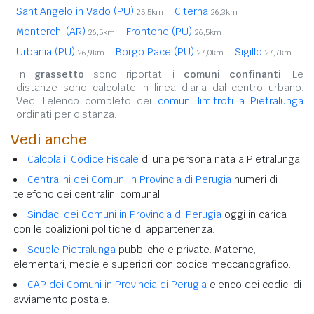
Sant'Angelo in Vado (PU)
Citerna
25,5km
26,3km
Monterchi (AR)
Frontone (PU)
26,5km
26,5km
Urbania (PU)
Borgo Pace (PU)
Sigillo
26,9km
27,0km
27,7km
In
grassetto
sono riportati i
comuni confinanti
. Le
distanze sono calcolate in linea d'aria dal centro urbano.
Vedi l'elenco completo dei
comuni limitrofi a Pietralunga
ordinati per distanza.
Vedi anche
Calcola il Codice Fiscale
di una persona nata a Pietralunga.
Centralini dei Comuni in Provincia di Perugia
numeri di
telefono dei centralini comunali.
Sindaci dei Comuni in Provincia di Perugia
oggi in carica
con le coalizioni politiche di appartenenza.
Scuole Pietralunga
pubbliche e private. Materne,
elementari, medie e superiori con codice meccanografico.
CAP dei Comuni in Provincia di Perugia
elenco dei codici di
avviamento postale.