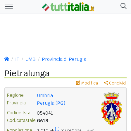
IT
UMB
Provincia di Perugia
Pietralunga
Modifica
Condividi
Regione
Umbria
Provincia
Perugia (
PG
)
Codice Istat
054041
Cod.catastale
G618
[1]
Popolazione
2.010
ab.
(01/01/2026 - Istat)