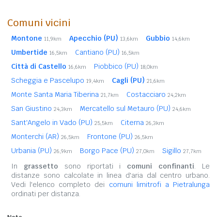
Comuni vicini
Montone
Apecchio (PU)
Gubbio
11,9km
13,6km
14,6km
Umbertide
Cantiano (PU)
16,5km
16,5km
Città di Castello
Piobbico (PU)
16,6km
18,0km
Scheggia e Pascelupo
Cagli (PU)
19,4km
21,6km
Monte Santa Maria Tiberina
Costacciaro
21,7km
24,2km
San Giustino
Mercatello sul Metauro (PU)
24,3km
24,6km
Sant'Angelo in Vado (PU)
Citerna
25,5km
26,3km
Monterchi (AR)
Frontone (PU)
26,5km
26,5km
Urbania (PU)
Borgo Pace (PU)
Sigillo
26,9km
27,0km
27,7km
In
grassetto
sono riportati i
comuni confinanti
. Le
distanze sono calcolate in linea d'aria dal centro urbano.
Vedi l'elenco completo dei
comuni limitrofi a Pietralunga
ordinati per distanza.