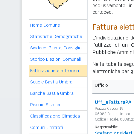
esclusivamente i
cartaceo.
Home Comune
Fattura elet
Statistiche Demografiche
L'individuazione d
l'utilizzo di un
C
Sindaco, Giunta, Consiglio
Pubbliche Amminis
Storico Elezioni Comunali
Nella tabella segu
Fatturazione elettronica
elettroniche per gl
Scuole Bastia Umbra
Ufficio
Banche Bastia Umbra
Uff_eFatturaPA
Rischio Sismico
Piazza Cavour 19
06083 Bastia Umbra
Classificazione Climatica
Codice Fiscale: 00385
Comuni Limitrofi
Responsabile:
Stefano Ansideri