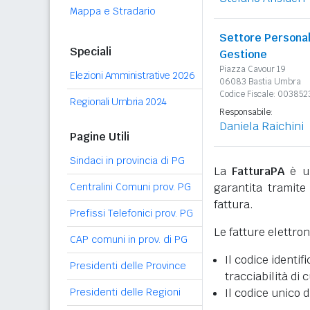
Mappa e Stradario
Settore Personal
Speciali
Gestione
Piazza Cavour 19
Elezioni Amministrative 2026
06083 Bastia Umbra
Codice Fiscale: 00385
Regionali Umbria 2024
Responsabile:
Daniela Raichini
Pagine Utili
Sindaci in provincia di PG
La
FatturaPA
è un
Centralini Comuni prov. PG
garantita tramite 
fattura.
Prefissi Telefonici prov. PG
Le fatture elettro
CAP comuni in prov. di PG
Il codice identifi
Presidenti delle Province
tracciabilità di 
Presidenti delle Regioni
Il codice unico d