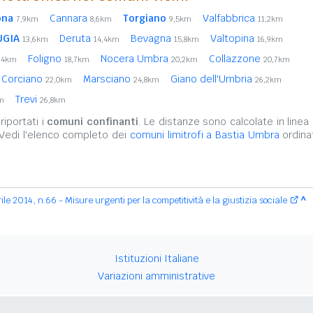
ona
Cannara
Torgiano
Valfabbrica
7,9km
8,6km
9,5km
11,2km
UGIA
Deruta
Bevagna
Valtopina
13,6km
14,4km
15,8km
16,9km
Foligno
Nocera Umbra
Collazzone
,4km
18,7km
20,2km
20,7km
Corciano
Marsciano
Giano dell'Umbria
22,0km
24,8km
26,2km
Trevi
m
26,8km
iportati i
comuni confinanti
. Le distanze sono calcolate in linea 
 Vedi l'elenco completo dei
comuni limitrofi a Bastia Umbra
ordina
le 2014, n.66 - Misure urgenti per la competitività e la giustizia sociale
^
Istituzioni Italiane
Variazioni amministrative