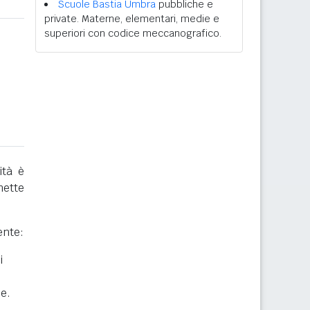
Scuole Bastia Umbra
pubbliche e
private. Materne, elementari, medie e
superiori con codice meccanografico.
ità è
mette
ente:
i
he.