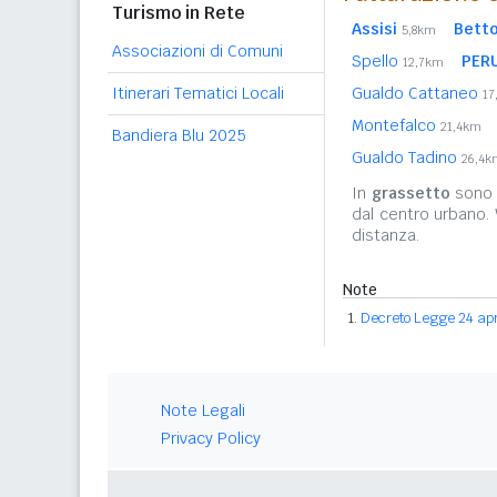
Turismo in Rete
Assisi
Bett
5,8km
Associazioni di Comuni
Spello
PER
12,7km
Itinerari Tematici Locali
Gualdo Cattaneo
17
Montefalco
21,4km
Bandiera Blu 2025
Gualdo Tadino
26,4k
In
grassetto
sono r
dal centro urbano.
distanza.
Note
Decreto Legge 24 apri
Note Legali
Privacy Policy