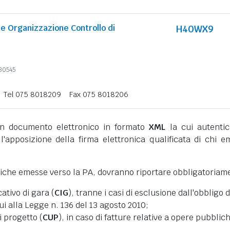
e Organizzazione Controllo di
H40WX9
230545
Tel 075 8018209
Fax 075 8018206
 documento elettronico in formato
XML
la cui autentic
l'apposizione della firma elettronica qualificata di chi e
niche emesse verso la PA, dovranno riportare obbligatoriam
cativo di gara (
CIG
), tranne i casi di esclusione dall'obbligo d
cui alla Legge n. 136 del 13 agosto 2010;
i progetto (
CUP
), in caso di fatture relative a opere pubblic