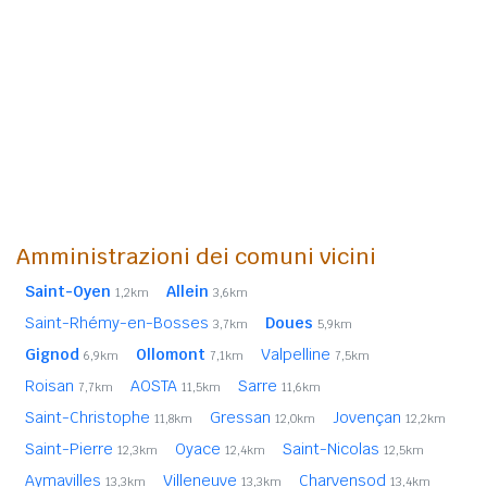
Amministrazioni dei comuni vicini
Saint-Oyen
Allein
1,2km
3,6km
Saint-Rhémy-en-Bosses
Doues
3,7km
5,9km
Gignod
Ollomont
Valpelline
6,9km
7,1km
7,5km
Roisan
AOSTA
Sarre
7,7km
11,5km
11,6km
Saint-Christophe
Gressan
Jovençan
11,8km
12,0km
12,2km
Saint-Pierre
Oyace
Saint-Nicolas
12,3km
12,4km
12,5km
Aymavilles
Villeneuve
Charvensod
13,3km
13,3km
13,4km