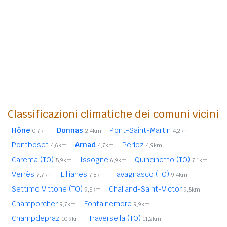
Classificazioni climatiche dei comuni vicini
Hône
Donnas
Pont-Saint-Martin
0,7km
2,4km
4,2km
Pontboset
Arnad
Perloz
4,6km
4,7km
4,9km
Carema (TO)
Issogne
Quincinetto (TO)
5,9km
6,9km
7,1km
Verrès
Lillianes
Tavagnasco (TO)
7,7km
7,8km
9,4km
Settimo Vittone (TO)
Challand-Saint-Victor
9,5km
9,5km
Champorcher
Fontainemore
9,7km
9,9km
Champdepraz
Traversella (TO)
10,9km
11,2km