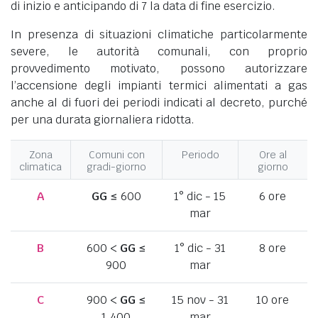
di inizio e anticipando di 7 la data di fine esercizio.
In presenza di situazioni climatiche particolarmente
severe, le autorità comunali, con proprio
provvedimento motivato, possono autorizzare
l’accensione degli impianti termici alimentati a gas
anche al di fuori dei periodi indicati al decreto, purché
per una durata giornaliera ridotta.
Zona
Comuni con
Periodo
Ore al
climatica
gradi-giorno
giorno
A
GG
≤ 600
1° dic - 15
6 ore
mar
B
600 <
GG
≤
1° dic - 31
8 ore
900
mar
C
900 <
GG
≤
15 nov - 31
10 ore
1.400
mar